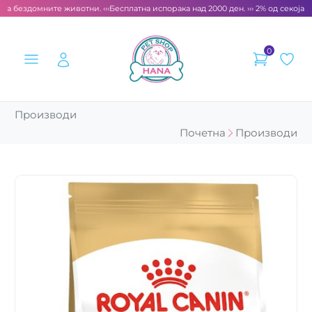
за бездомните животни. ‹‹‹
Бесплатна испорака над 2000 ден. ››› 2% од секоја с
0
Производи
Почетна
Производи