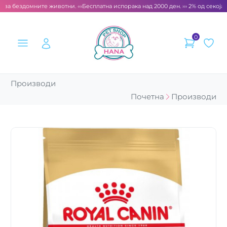
 за бездомните животни. ‹‹‹
Бесплатна испорака над 2000 ден. ››› 2% од секоја 
0
Производи
Почетна
Производи