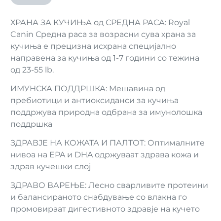
ХРАНА ЗА КУЧИЊА од СРЕДНА РАСА: Royal
Canin Средна раса за возрасни сува храна за
кучиња е прецизна исхрана специјално
направена за кучиња од 1-7 години со тежина
од 23-55 lb.
ИМУНСКА ПОДДРШКА: Мешавина од
пребиотици и антиоксиданси за кучиња
поддржува природна одбрана за имунолошка
поддршка
ЗДРАВЈЕ НА КОЖАТА И ПАЛТОТ: ​​Оптималните
нивоа на EPA и DHA одржуваат здрава кожа и
здрав кучешки слој
ЗДРАВО ВАРЕЊЕ: Лесно сварливите протеини
и балансираното снабдување со влакна го
промовираат дигестивното здравје на кучето