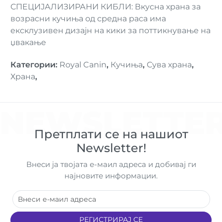
СПЕЦИЈАЛИЗИРАНИ КИБЛИ: Вкусна храна за
возрасни кучиња од средна раса има
ексклузивен дизајн на кики за поттикнување на
џвакање
Категории
:
Royal Canin
,
Кучиња
,
Сува храна
,
Храна
,
NEWSLETTE
Претплати се на нашиот
Newsletter!
Внеси ја твојата е-маил адреса и добивај ги
најновите информации.
РЕГИСТРИРАЈ СЕ