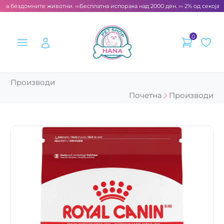
за бездомните животни. ‹‹‹
Бесплатна испорака над 2000 ден. ››› 2% од секоја с
0
Производи
Почетна
Производи