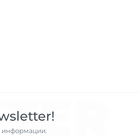
TER
sletter!
те информации.