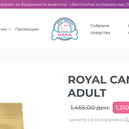
ираат за бездомните животни. ‹‹‹
Бесплатна испорака над 2000 
Собрани
тни
Промоции
средства
ROYAL CA
ADULT
1,455.00 ден.
1,31
цените се со вклучено 