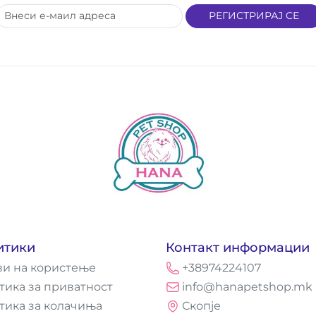
РЕГИСТРИРАЈ СЕ
итики
Контакт информации
ви на користење
+38974224107
тика за приватност
info@hanapetshop.mk
тика за колачиња
Скопје