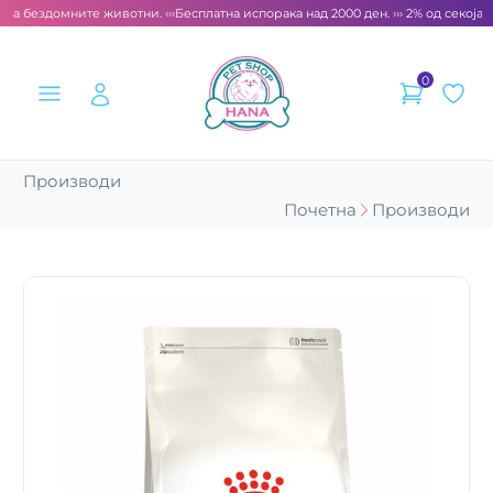
 за бездомните животни. ‹‹‹
Бесплатна испорака над 2000 ден. ››› 2% од секоја с
0
Производи
Почетна
Производи