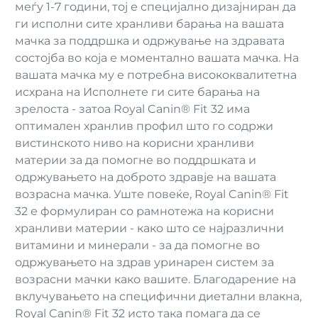
меѓу 1-7 години, тој е специјално дизајниран да
ги исполни сите хранливи барања на вашата
мачка за поддршка и одржување на здравата
состојба во која е моментално вашата мачка. На
вашата мачка му е потребна висококвалитетна
исхрана на Исполнете ги сите барања на
зрелоста - затоа Royal Canin® Fit 32 има
оптимален хранлив профил што го содржи
вистинското ниво на корисни хранливи
материи за да помогне во поддршката и
одржувањето на доброто здравје на вашата
возрасна мачка. Уште повеќе, Royal Canin® Fit
32 е формулиран со рамнотежа на корисни
хранливи материи - како што се најразлични
витамини и минерали - за да помогне во
одржувањето на здрав уринарен систем за
возрасни мачки како вашите. Благодарение на
вклучувањето на специфични диетални влакна,
Royal Canin® Fit 32 исто така помага да се