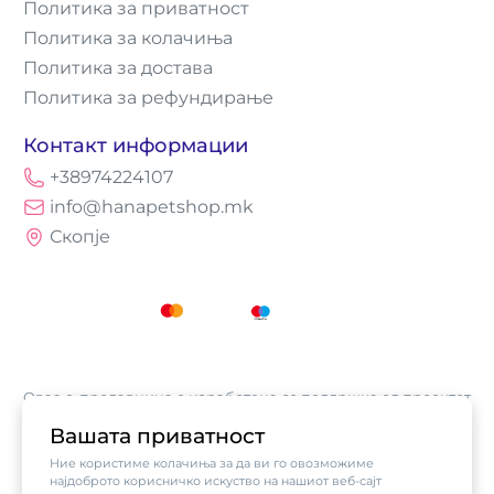
Политика за приватност
Политика за колачиња
Политика за достава
Политика за рефундирање
Контакт информации
+38974224107
info@hanapetshop.mk
Скопје
Оваа е-продавница е изработена со поддршка од проектот
„Е-трговија: Супермоќ за локалните бизниси vol.2",
Вашата приватност
кој е имплементиран од
Асоцијација за е-трговија на
Ние користиме колачиња за да ви го овозможиме
Северна Македонија
, а поддржан од компанијата Visa.
најдоброто корисничко искуство на нашиот веб-сајт