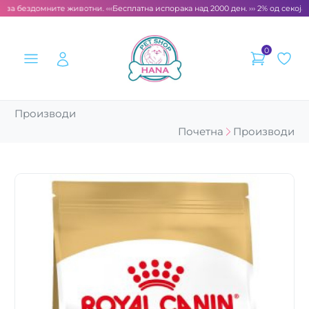
 за бездомните животни. ‹‹‹
Бесплатна испорака над 2000 ден. ››› 2% од секоја 
0
Производи
Почетна
Производи