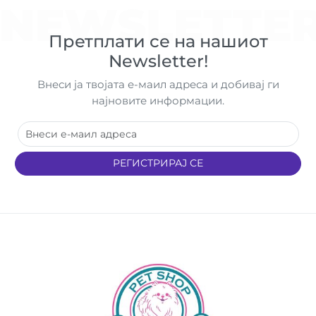
NEWSLETTE
Претплати се на нашиот
Newsletter!
Внеси ја твојата е-маил адреса и добивај ги
најновите информации.
РЕГИСТРИРАЈ СЕ