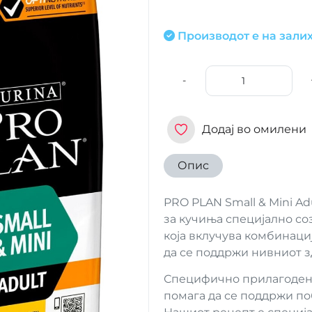
Производот е на залих
-
Додај во омилени
Опис
PRO PLAN Small & Mini Ad
за кучиња специјално со
која вклучува комбинаци
да се поддржи нивниот з
Специфично прилагодена
помага да се поддржи по