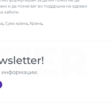
ално формулиран за да им помогне да
како и да помагаат во поддршка на здрави
а забите.
а
,
Сува храна
,
Храна
,
TER
sletter!
те информации.