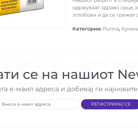
Нашиот рецепт е специј
одржуваат здраво срце, 
зглобови и да се грижат з
Категории
:
Purina
,
Кучињ
SLET
ти се на нашиот New
ата е-маил адреса и добивај ги најнови
РЕГИСТРИРАЈ СЕ