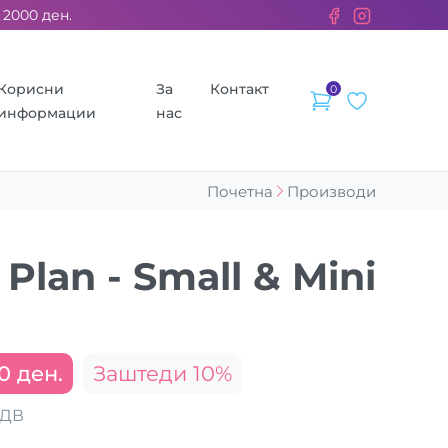
00 ден. ››› 2% од секоја сметка се донираат за бездомните жи
Корисни
За
Контакт
0
информации
нас
Почетна
Производи
 Plan - Small & Mini
0 ден.
Заштеди 10%
ДДВ