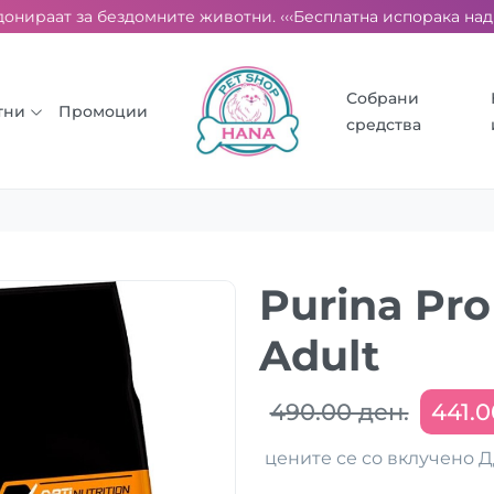
онираат за бездомните животни. ‹‹‹
Бесплатна испорака над 20
Собрани
тни
Промоции
средства
Purina Pro
Adult
490.00 ден.
441.0
цените се со вклучено 