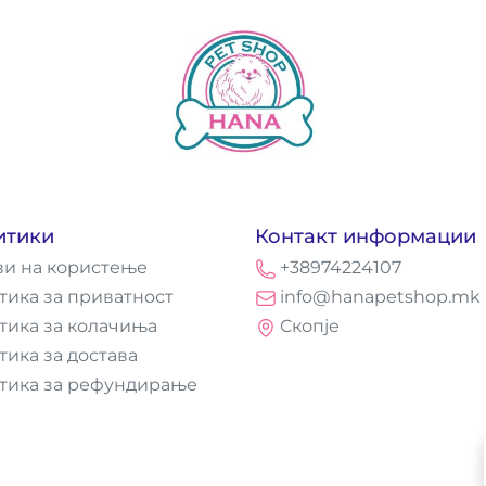
итики
Контакт информации
ви на користење
+38974224107
тика за приватност
info@hanapetshop.mk
тика за колачиња
Скопје
тика за достава
тика за рефундирање