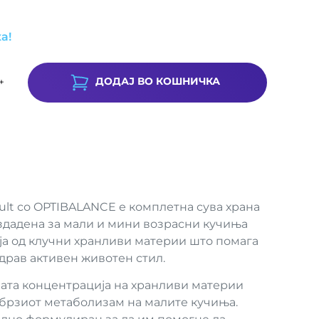
а!
ДОДАЈ ВО КОШНИЧКА
+
ult со OPTIBALANCE е комплетна сува храна
здадена за мали и мини возрасни кучиња
ја од клучни хранливи материи што помага
драв активен животен стил.
та концентрација на хранливи материи
брзиот метаболизам на малите кучиња.