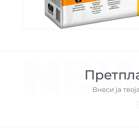
NEW
Претпла
Внеси ја твој