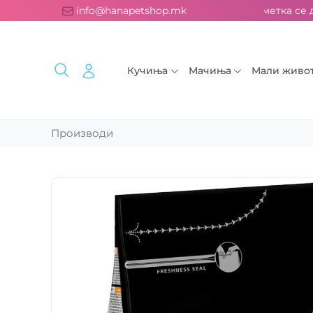
сплатна испорака над 2000 ден. ››› 2% од секоја сметка се д
info@hanapetshop.mk
Кучиња
Мачиња
Мали живо
Производи