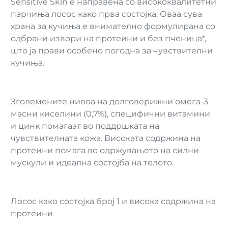
Sensitive Skin е направена со висококвалитетни
парчиња лосос како прва состојка. Оваа сува
храна за кучиња е внимателно формулирана со
одбрани извори на протеини и без пченица*,
што ја прави особено погодна за чувствителни
кучиња.
Зголемените нивоа на долговерижни омега-3
масни киселини (0,7%), специфични витамини
и цинк помагаат во поддршката на
чувствителната кожа. Високата содржина на
протеини помага во одржувањето на силни
мускули и идеална состојба на телото.
Лосос како состојка број 1 и висока содржина на
протеини