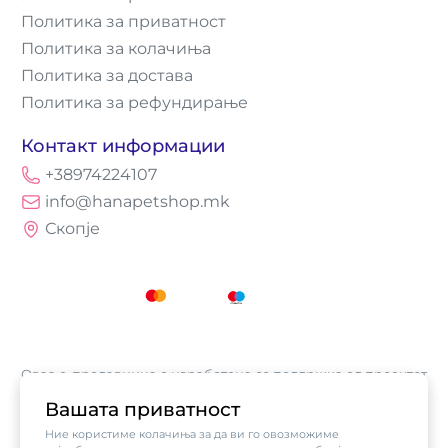
Политика за приватност
Политика за колачиња
Политика за достава
Политика за рефундирање
Контакт информации
+38974224107
info@hanapetshop.mk
Скопје
Оваа е-продавница е изработена со поддршка од проектот
„Е-трговија: Супермоќ за локалните бизниси vol.2",
Вашата приватност
кој е имплементиран од
Асоцијација за е-трговија на
Ние користиме колачиња за да ви го овозможиме
Северна Македонија
, а поддржан од компанијата Visa.