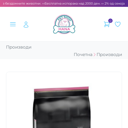
за бездомните животни. ‹‹‹
Бесплатна испорака над 2000 ден. ››› 2% од секоја см
0
Производи
Почетна
Производи