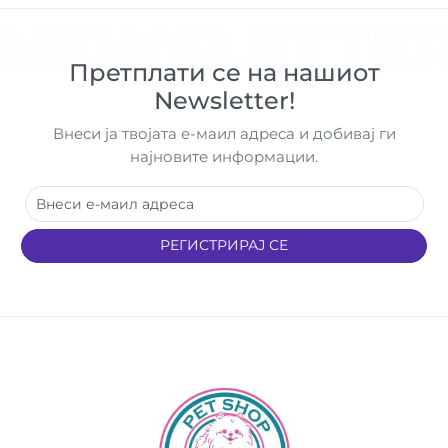
NEWSLETTE
Претплати се на нашиот
Newsletter!
Внеси ја твојата е-маил адреса и добивај ги
најновите информации.
РЕГИСТРИРАЈ СЕ