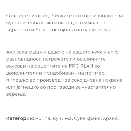
Откријте ги придобивките што производите за
чувствителна кожа можат да ги имаат за
здравјето и благосостојбата на вашето куче.
Ако сакате да му дадете на вашето куче малку
разновидност, истражете ги различните
вкусови на рецептите на PRO PLAN со
дополнителни придобивки - на пример,
пилешко во производи за секојдневна исхрана
или јагнешко во производи за чувствително
варење.
Категории
:
Purina
,
Кучиња
,
Сува храна
,
Храна
,