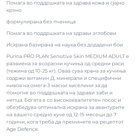
Помага во поддршката на здрава кожа и сјајно
крзно
формулирана без пченица
Помага во поддршката на здрави зглобови
Исхрана базирана на наука без додадени бои
Purina PRO PLAN Sensitive Skin MEDIUM ADULT е
развиена за возрасни кучиња од средни раси
(тежина од 10-25 кг). Оваа сува храна за кучиња
содржи витамин Д, минерали и специфични
нивоа на омега-3 масни киселини за да
помогне во поддршката на здрави заби и
непца. Богата е со висококвалитетен лосос и
обезбедува оптимална исхрана за авантурите
на вашето средно куче од 12-15 месеци до 7
години, кога треба да преминете на рецептот
Age Defence.