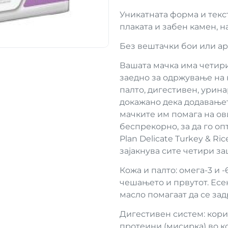
Уникатната форма и текс
плаката и забен камен, н
Без вештачки бои или а
Вашата мачка има четир
заедно за одржување на н
палто, дигестивен, урин
докажано дека додавањет
мачките им помага на ов
беспрекорно, за да го оп
Plan Delicate Turkey & Ri
зајакнува сите четири з
Кожа и палто: омега-3 и 
чешањето и првутот. Ес
масло помагаат да се задр
Дигестивен систем: кори
протеини (мисирка) во к