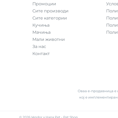
Промоции
Усло
Сите производи
Поли
Сите категории
Поли
Кучиња
Поли
Мачиња
Поли
Мали животни
За нас
Контакт
Оваа е-продавница е и
кој е имплементиран
-
©
2026
Vendor x
Hana Pet - Pet Shop