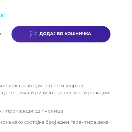
а!
ДОДАЈ ВО КОШНИЧКА
+
 мисирка како единствен извор на
 да се намали ризикот од несакани реакции
ржи производи од пченица
рка како состојка број еден гарантира дека