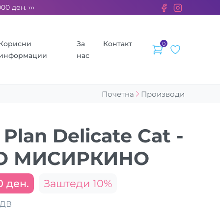
ен. ››› 2% од секоја сметка се донираат за бездомните живот
Корисни
За
Контакт
0
информации
нас
Почетна
Производи
 Plan Delicate Cat -
СО МИСИРКИНО
0 ден.
Заштеди 10%
ДДВ