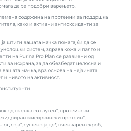
мага да се подобри варењето.
лемена содржина на протеини за поддршка
итела, како и активни антиоксиданти за
n ја штити вашата мачка помагајќи да се
унолошки систем, здрава кожа и палто и
пти на Purina Pro Plan се развиени од
и за исхрана, за да обезбедат целосна и
 вашата мачка, врз основа на нејзината
 и нивото на активност.
конституенти
рок од пченка со глутен*, протеински
дехидриран мисиркински протеин*,
од соја*, сушено јајце*, пченкарен скроб,