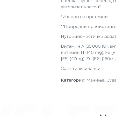
пченка*, сушен корен од 
автолизат, квасец*.
*Извори на протеини.
**Природни пребиотици. 
Нутриционистички додат
Витамин А (35.000 IU), вит
витамин Ц (140 mg), Fe [E1]
[E5] (47mg), Zn [E6] (160mg
Со антиоксиданси.
Категории
:
Мачиња
,
Сува