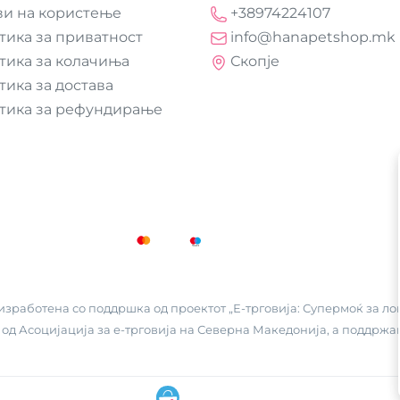
ви на користење
+38974224107
тика за приватност
info@hanapetshop.mk
тика за колачиња
Скопје
тика за достава
тика за рефундирање
зработена со поддршка од проектот „Е-трговија: Супермоќ за лок
 од
Асоцијација за е-трговија на Северна Македонија
, а поддржа
ДО
+