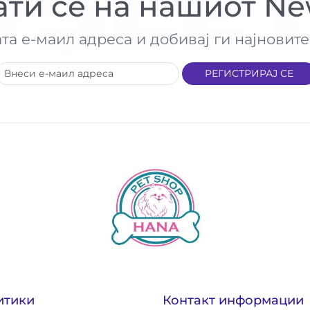
SLET
ти се на нашиот New
ата е-маил адреса и добивај ги најнови
РЕГИСТРИРАЈ СЕ
итики
Контакт информации