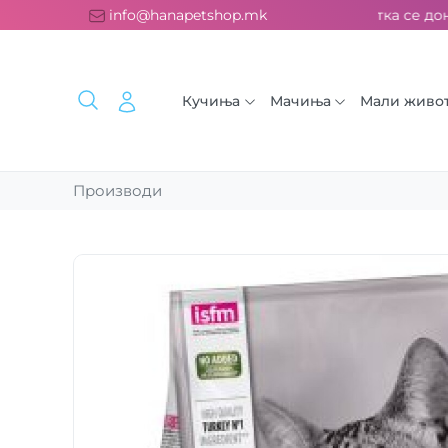
атна испорака над 2000 ден. ››› 2% од секоја сметка се донир
info@hanapetshop.mk
Кучиња
Мачиња
Мали живо
Производи