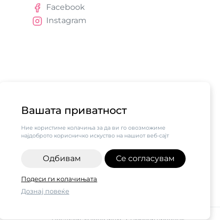
Facebook
Instagram
Вашата приватност
Ние користиме колачиња за да ви го овозможиме
најдоброто корисничко искуство на нашиот веб-сајт
Одбивам
Се согласувам
алните бизниси vol.2",
Подеси ги колачињата
н од компанијата Visa.
Дознај повеќе
ДАЈ ВО КОШНИЧКА
Поставки за колачиња
|
Пријави проблем