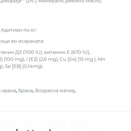
цикорија** (2% ), минерали, рибино масло,
Адитиви по кг:
оци во исхраната:
амин Д3 (1100 IU), витамин Е (670 IU),
 (100 mg), I [E2] (2,6 mg), Cu [E4] (15 mg ), Mn
), Se [E8] (0,14mg).
 храна
,
Храна
,
Возрасна мачка
,