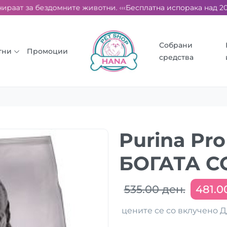
аат за бездомните животни. ‹‹‹
Бесплатна испорака над 2000 д
Собрани
тни
Промоции
средства
Purina Pro
БОГАТА 
535.00 ден.
481.0
цените се со вклучено 