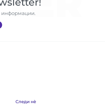
TER
sletter!
те информации.
Следи нè