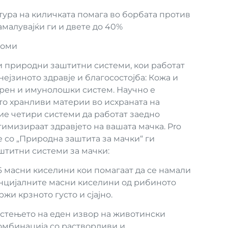
тура на киличката помага во борбата против
амалувајќи ги и двете до 40%
роми
и природни заштитни системи, кои работат
ејзиното здравје и благосостојба: Кожа и
арен и имунолошки систем. Научно е
о хранливи материи во исхраната на
ие четири системи да работат заедно
тимизираат здравјето на вашата мачка. Pro
ce со „Природна заштита за мачки“ ги
аштитни системи за мачки:
-6 масни киселини кои помагаат да се намали
енцијалните масни киселини од рибиното
жи крзното густо и сјајно.
стењето на еден извор на животински
омбинација со растворливи и