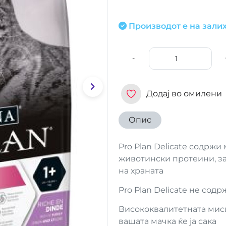
Производот е на залих
-
Додај во омилени
Опис
Pro Plan Delicate содржи
животински протеини, за
на храната
Pro Plan Delicate не сод
Висококвалитетната миси
вашата мачка ќе ја сака