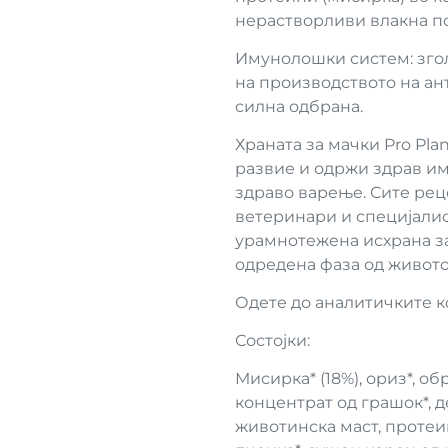
нерастворливи влакна по
Имунолошки систем: зго
на производството на ант
силна одбрана.
Храната за мачки Pro Pla
развие и одржи здрав им
здраво варење. Сите реце
ветеринари и специјалист
урамнотежена исхрана за
одредена фаза од животот
Одете до аналитичките 
Состојки:
Мисирка* (18%), ориз*, об
концентрат од грашок*, 
животинска маст, протеин 