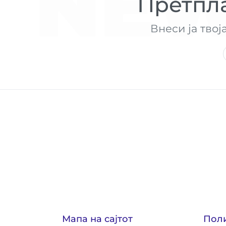
NEW
Претпла
Внеси ја твој
Мапа на сајтот
Пол