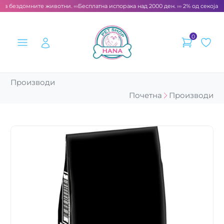
за бездомните животни. ‹‹‹
Бесплатна испорака над 2000 ден. ››› 2% од секоја с
0
Производи
Почетна
Производи