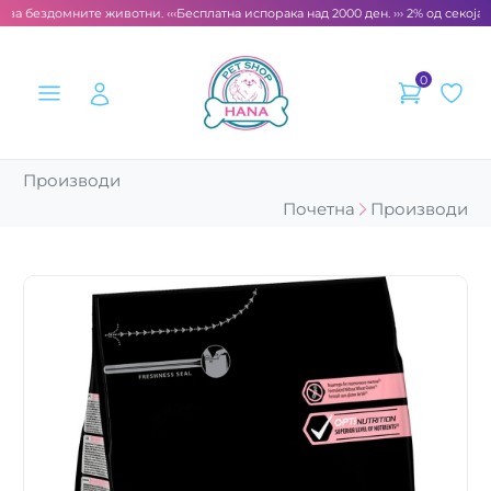
 за бездомните животни. ‹‹‹
Бесплатна испорака над 2000 ден. ››› 2% од секоја 
0
Производи
Почетна
Производи