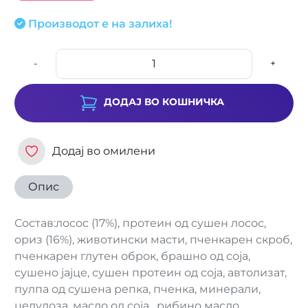
Производот е на залиха!
-
+
ДОДАЈ ВО КОШНИЧКА
Додај во омилени
Опис
Состав:лосос (17%), протеин од сушен лосос,
ориз (16%), животински масти, пченкарен скроб,
пченкарен глутен оброк, брашно од соја,
сушено јајце, сушен протеин од соја, автолизат,
пулпа од сушена репка, пченка, минерали,
целулоза, масло од соја , рибино масло.