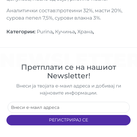
Аналитички состав:протеини 32%, масти 20%,
сурова пепел 7,5%, сурови влакна 3%.
Категории
:
Purina
,
Кучиња
,
Храна
,
NEWSLETTE
Претплати се на нашиот
Newsletter!
Внеси ја твојата е-маил адреса и добивај ги
најновите информации.
РЕГИСТРИРАЈ СЕ