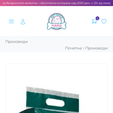
 за бездомните животни. ‹‹‹
Бесплатна испорака над 2000 ден. ››› 2% од секоја 
0
Производи
Почетна
Производи