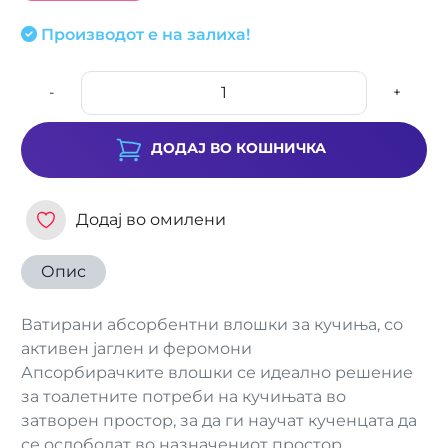
Производот е на залиха!
-
+
ДОДАЈ ВО КОШНИЧКА
Додај во омилени
Опис
Ватирани абсорбентни влошки за кучиња, со
активен јаглен и феромони
Апсорбирачките влошки се идеално решение
за тоалетните потреби на кучињата во
затворен простор, за да ги научат кученцата да
се ослободат во назначениот простор.