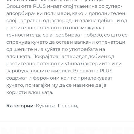
Влошките PLUS имаат слој ткаенина со супер-
апсорбирачки полимери, како и дополнителен
слој направен од јаглеродни влакна добиени од
растително потекло што овозможуваат
течностите да се апсорбираат побрзо, со што се
спречува кучето да остави валкани отпечатоци
од шепите низ куќата по употребата на
влошката. Покрај тоа, јаглеродот добиен од
растително потекло ги убива бактериите и ги
заробува лошите мириси. Влошките PLUS
содржат и феромони кои го привлекуваат
кучето, помагајќи му да се навикне да ја
користи влошката.
Категории
:
Кучиња
,
Пелени
,
NEWSLETTE