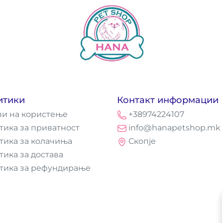
итики
Контакт информации
ви на користење
+38974224107
тика за приватност
info@hanapetshop.mk
тика за колачиња
Скопје
тика за достава
тика за рефундирање