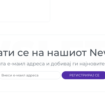
SLET
ти се на нашиот New
ата е-маил адреса и добивај ги најнови
РЕГИСТРИРАЈ СЕ