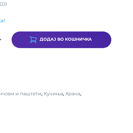
ДДВ
а!
ДОДАЈ ВО КОШНИЧКА
+
нчови и паштети
,
Кучиња
,
Храна
,