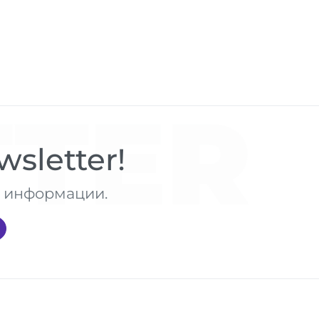
TER
sletter!
те информации.