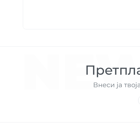
NEW
Претпла
Внеси ја твој