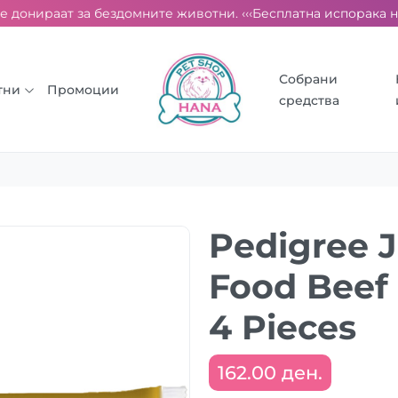
 донираат за бездомните животни. ‹‹‹
Бесплатна испорака над 
Собрани
тни
Промоции
средства
Pedigree 
Food Beef
4 Pieces
162.00 ден.