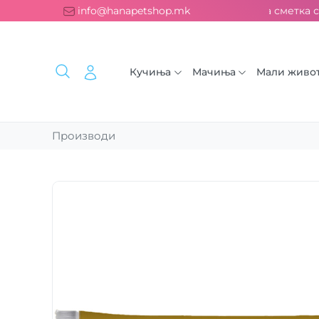
Бесплатна испорака над 2000 ден. ››› 2% од секоја сметка се
info@hanapetshop.mk
Кучиња
Мачиња
Мали живо
Производи