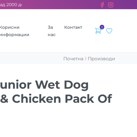
2000 ден. ››› 2% од секоја сметка се донираат за бездомните 
Корисни
За
Контакт
0
информации
нас
Почетна
Производи
Junior Wet Dog
 & Chicken Pack Of