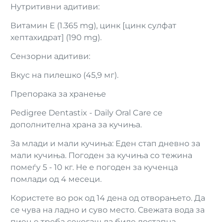
Нутритивни адитиви:
Витамин Е (1.365 mg), цинк [цинк сулфат
хептахидрат] (190 mg).
Сензорни адитиви:
Вкус на пилешко (45,9 мг).
Препорака за хранење
Pedigree Dentastix - Daily Oral Care се
дополнителна храна за кучиња.
За млади и мали кучиња: Еден стап дневно за
мали кучиња. Погоден за кучиња со тежина
помеѓу 5 - 10 кг. Не е погоден за кученца
помлади од 4 месеци.
Користете во рок од 14 дена од отворањето. Да
се чува на ладно и суво место. Свежата вода за
пиење треба секогаш да биде достапна.