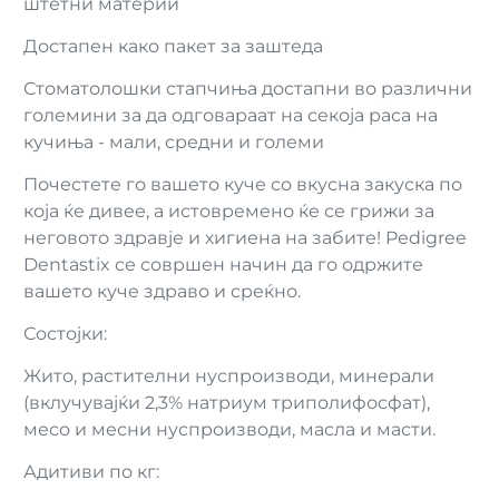
штетни материи
Достапен како пакет за заштеда
Стоматолошки стапчиња достапни во различни
големини за да одговараат на секоја раса на
кучиња - мали, средни и големи
Почестете го вашето куче со вкусна закуска по
која ќе дивее, а истовремено ќе се грижи за
неговото здравје и хигиена на забите! Pedigree
Dentastix се совршен начин да го одржите
вашето куче здраво и среќно.
Состојки:
Жито, растителни нуспроизводи, минерали
(вклучувајќи 2,3% натриум триполифосфат),
месо и месни нуспроизводи, масла и масти.
Адитиви по кг: