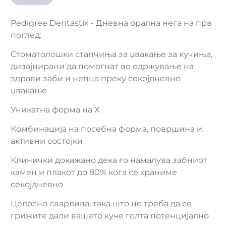
Pedigree Dentastix - Дневна орална нега на прв
поглед:
Стоматолошки стапчиња за џвакање за кучиња,
дизајнирани да помогнат во одржување на
здрави заби и непца преку секојдневно
џвакање
Уникатна форма на Х
Комбинација на посебна форма, површина и
активни состојки
Клинички докажано дека го намалува забниот
камен и плакот до 80% кога се храниме
секојдневно
Целосно сварлива, така што не треба да се
грижите дали вашето куче голта потенцијално