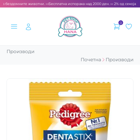
а бездомните животни. ‹‹‹
Бесплатна испорака над 2000 ден. ››› 2% од секоја см
0
Производи
Почетна
Производи