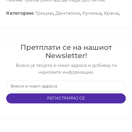
Категории
:
Грицки
,
Дентални
,
Кучиња
,
Храна
,
NEWSLETTE
Претплати се на нашиот
Newsletter!
Внеси ја твојата е-маил адреса и добивај ги
најновите информации.
РЕГИСТРИРАЈ СЕ