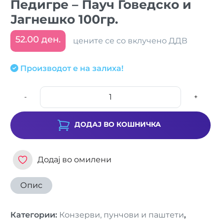
Педигре – Пауч Говедско и
Јагнешко 100гр.
52.00 ден.
цените се со вклучено ДДВ
Производот е на залиха!
-
+
ДОДАЈ ВО КОШНИЧКА
Додај во омилени
Опис
Категории
:
Конзерви, пунчови и паштети
,