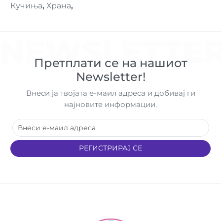
Кучиња
,
Храна
,
NEWSLETTE
Претплати се на нашиот
Newsletter!
Внеси ја твојата е-маил адреса и добивај ги
најновите информации.
РЕГИСТРИРАЈ СЕ