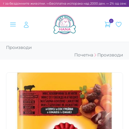
т за бездомните животни. ‹‹‹
Бесплатна испорака над 2000 ден. ››› 2% од секоја
0
Производи
Почетна
Производи