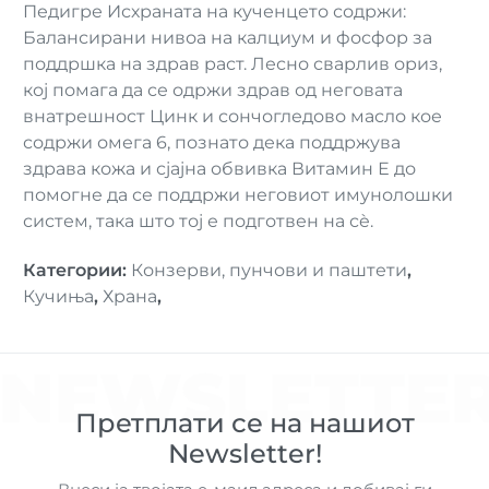
Педигре Исхраната на кученцето содржи:
Балансирани нивоа на калциум и фосфор за
поддршка на здрав раст. Лесно сварлив ориз,
кој помага да се одржи здрав од неговата
внатрешност Цинк и сончогледово масло кое
содржи омега 6, познато дека поддржува
здрава кожа и сјајна обвивка Витамин Е до
помогне да се поддржи неговиот имунолошки
систем, така што тој е подготвен на сè.
Категории
:
Конзерви, пунчови и паштети
,
Кучиња
,
Храна
,
NEWSLETTE
Претплати се на нашиот
Newsletter!