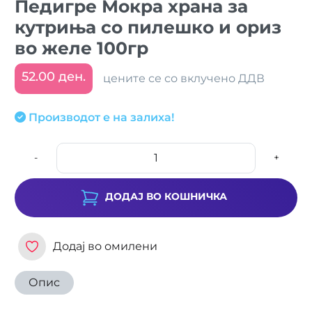
Педигре Мокра храна за
кутриња со пилешко и ориз
во желе 100гр
52.00 ден.
цените се со вклучено ДДВ
Производот е на залиха!
-
+
ДОДАЈ ВО КОШНИЧКА
Додај во омилени
Опис