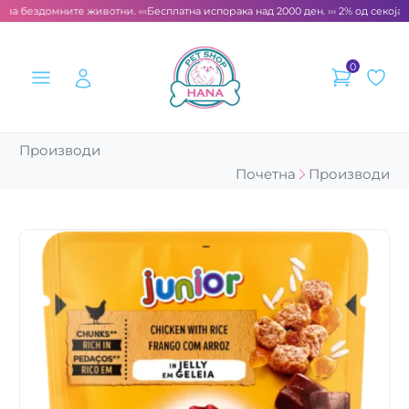
за бездомните животни. ‹‹‹
Бесплатна испорака над 2000 ден. ››› 2% од секоја с
0
Производи
Почетна
Производи