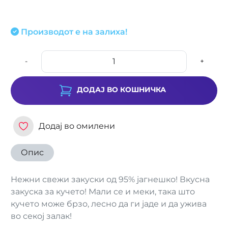
Производот е на залиха!
-
+
ДОДАЈ ВО КОШНИЧКА
Додај во омилени
Опис
Нежни свежи закуски од 95% јагнешко! Вкусна
закуска за кучето! Мали се и меки, така што
кучето може брзо, лесно да ги јаде и да ужива
во секој залак!