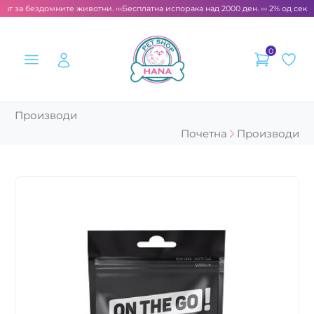
ат за бездомните животни. ‹‹‹
Бесплатна испорака над 2000 ден. ››› 2% од секој
0
Производи
Почетна
Производи