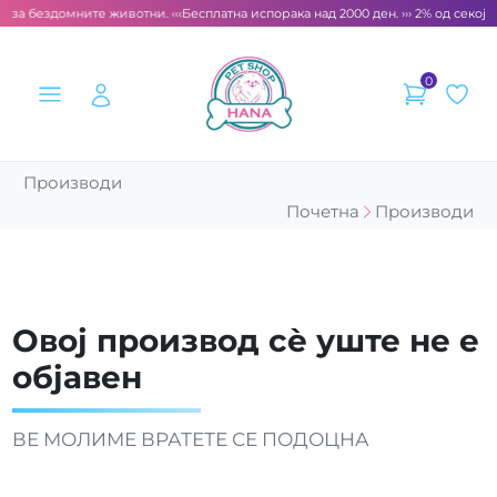
т за бездомните животни. ‹‹‹
Бесплатна испорака над 2000 ден. ››› 2% од секоја
0
Производи
Почетна
Производи
Овој производ сè уште не е
објавен
ВЕ МОЛИМЕ ВРАТЕТЕ СЕ ПОДОЦНА