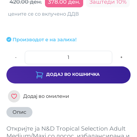
420.00 ден.
378.00 ден.
Заштеди 10%
цените се со вклучено ДДВ
Производот е на залиха!
-
+
ДОДАЈ ВО КОШНИЧКА
Додај во омилени
Опис
Откријте ја N&D Tropical Selection Adult
Medium/Maxi со лосос, избалансирана и