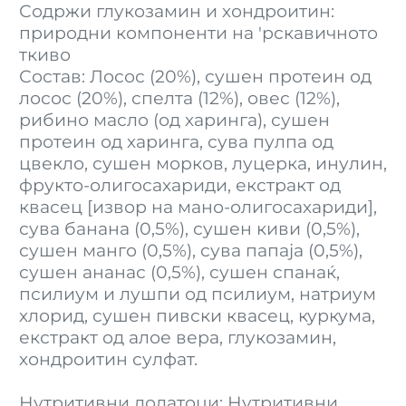
Содржи глукозамин и хондроитин:
природни компоненти на 'рскавичното
ткиво
Состав: Лосос (20%), сушен протеин од
лосос (20%), спелта (12%), овес (12%),
рибино масло (од харинга), сушен
протеин од харинга, сува пулпа од
цвекло, сушен морков, луцерка, инулин,
фрукто-олигосахариди, екстракт од
квасец [извор на мано-олигосахариди],
сува банана (0,5%), сушен киви (0,5%),
сушен манго (0,5%), сува папаја (0,5%),
сушен ананас (0,5%), сушен спанаќ,
псилиум и лушпи од псилиум, натриум
хлорид, сушен пивски квасец, куркума,
екстракт од алое вера, глукозамин,
хондроитин сулфат.
Нутритивни додатоци: Нутритивни