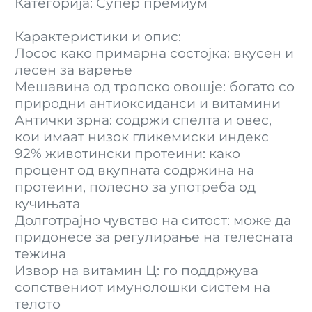
Категорија: Супер премиум
Карактеристики и опис:
Лосос како примарна состојка: вкусен и
лесен за варење
Мешавина од тропско овошје: богато со
природни антиоксиданси и витамини
Антички зрна: содржи спелта и овес,
кои имаат низок гликемиски индекс
92% животински протеини: како
процент од вкупната содржина на
протеини, полесно за употреба од
кучињата
Долготрајно чувство на ситост: може да
придонесе за регулирање на телесната
тежина
Извор на витамин Ц: го поддржува
сопствениот имунолошки систем на
телото