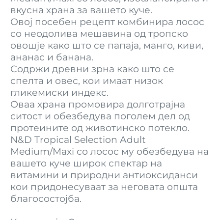
вкусна храна за вашето куче.
Овој посебен рецепт комбинира лосос
со неодолива мешавина од тропско
овошје како што се папаја, манго, киви,
ананас и банана.
Содржи древни зрна како што се
спелта и овес, кои имаат низок
гликемиски индекс.
Оваа храна промовира долготрајна
ситост и обезбедува поголем дел од
протеините од животинско потекло.
N&D Tropical Selection Adult
Medium/Maxi со лосос му обезбедува на
вашето куче широк спектар на
витамини и природни антиоксиданси
кои придонесуваат за неговата општа
благосостојба.