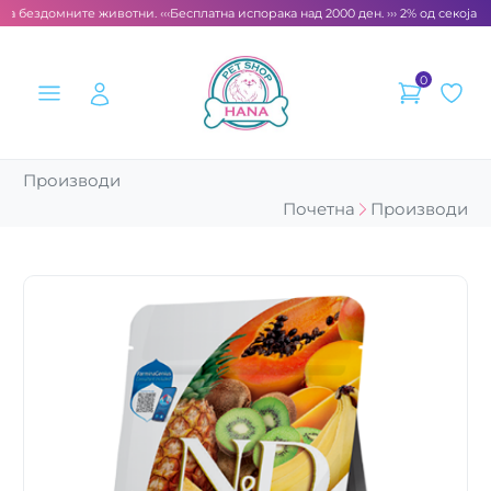
а бездомните животни. ‹‹‹
Бесплатна испорака над 2000 ден. ››› 2% од секоја см
0
Производи
Почетна
Производи