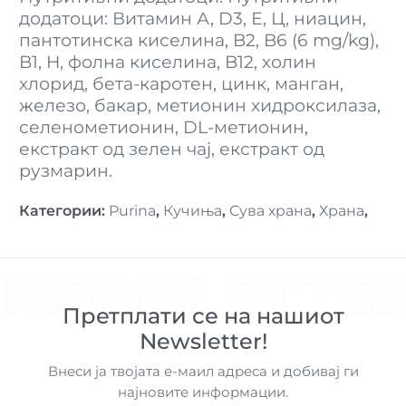
додатоци: Витамин А, D3, Е, Ц, ниацин,
пантотинска киселина, B2, B6 (6 mg/kg),
B1, H, фолна киселина, B12, холин
хлорид, бета-каротен, цинк, манган,
железо, бакар, метионин хидроксилаза,
селенометионин, DL-метионин,
екстракт од зелен чај, екстракт од
рузмарин.
Категории
:
Purina
,
Кучиња
,
Сува храна
,
Храна
,
NEWSLETTE
Претплати се на нашиот
Newsletter!
Внеси ја твојата е-маил адреса и добивај ги
најновите информации.