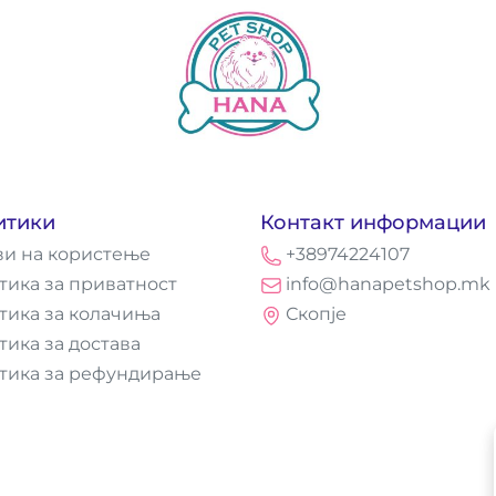
итики
Контакт информации
ви на користење
+38974224107
тика за приватност
info@hanapetshop.mk
тика за колачиња
Скопје
тика за достава
тика за рефундирање