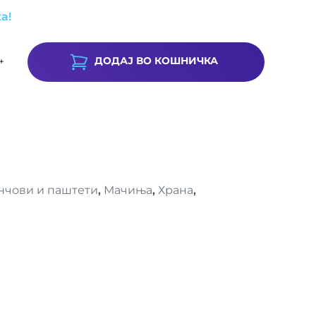
а!
ДОДАЈ ВО КОШНИЧКА
+
нчови и паштети
,
Мачиња
,
Храна
,