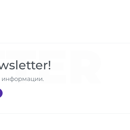
TER
sletter!
те информации.