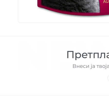
NEW
Претпла
Внеси ја твој