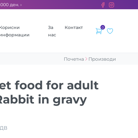
 ден. ››› 2% од секоја сметка се донираат за бездомните жив
Корисни
За
Контакт
0
информации
нас
Почетна
Производи
t food for adult
Rabbit in gravy
ДДВ