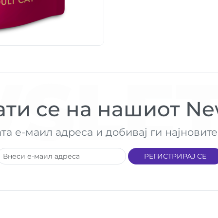
SLET
ти се на нашиот New
ата е-маил адреса и добивај ги најнови
РЕГИСТРИРАЈ СЕ