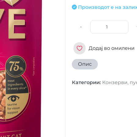
Производот е на залих
-
Додај во омилени
Опис
Категории
:
Конзерви, пу