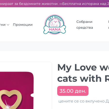
ираат за бездомните животни. ‹‹‹
Бесплатна испорака над 2000
Собрани
тни
Промоции
средства
My Love we
cats with 
35.00 ден.
цените се со вклучено 