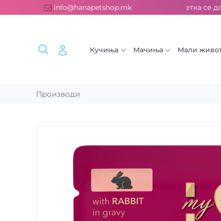
платна испорака над 2000 ден. ››› 2% од секоја сметка се дон
info@hanapetshop.mk
Кучиња
Мачиња
Мали живо
Производи