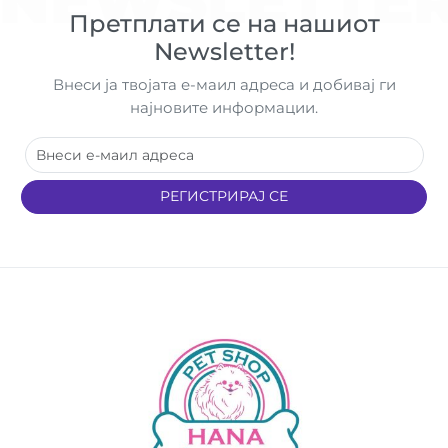
NEWSLETTE
Претплати се на нашиот
Newsletter!
Внеси ја твојата е-маил адреса и добивај ги
најновите информации.
РЕГИСТРИРАЈ СЕ