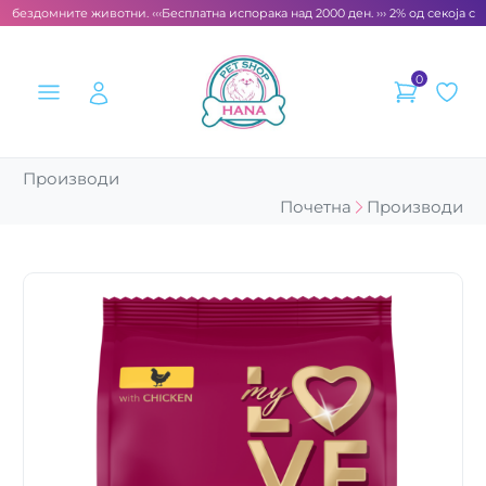
а бездомните животни. ‹‹‹
Бесплатна испорака над 2000 ден. ››› 2% од секоја см
0
Производи
Почетна
Производи