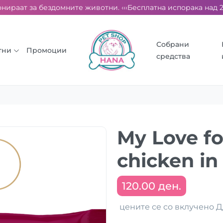
ираат за бездомните животни. ‹‹‹
Бесплатна испорака над 2000
Собрани
тни
Промоции
средства
My Love fo
chicken in
120.00 ден.
цените се со вклучено 