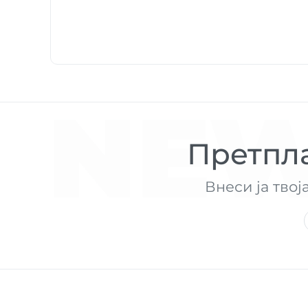
NEW
Претпла
Внеси ја твој