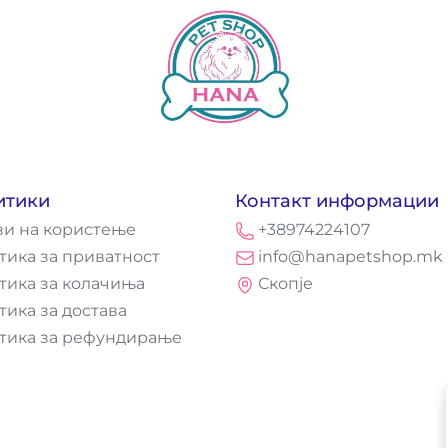
итики
Контакт информации
ви на користење
+38974224107
тика за приватност
info@hanapetshop.mk
тика за колачиња
Скопје
тика за достава
тика за рефундирање