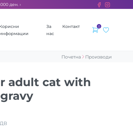
 ден. ››› 2% од секоја сметка се донираат за бездомните жив
Корисни
За
Контакт
0
информации
нас
Почетна
Производи
r adult cat with
 gravy
ДДВ