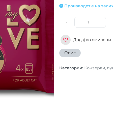
Производот е на залих
-
Додај во омилени
Опис
Категории
:
Конзерви, пу