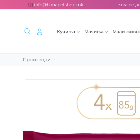
платна испорака над 2000 ден. ››› 2% од секоја сметка се дон
info@hanapetshop.mk
Кучиња
Мачиња
Мали живо
Производи