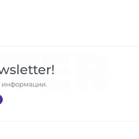
TER
sletter!
те информации.