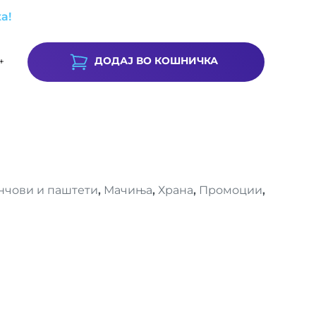
а!
ДОДАЈ ВО КОШНИЧКА
+
нчови и паштети
,
Мачиња
,
Храна
,
Промоции
,