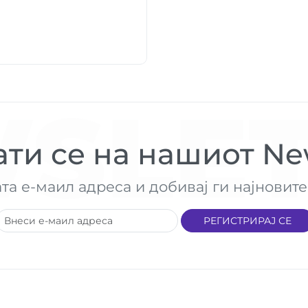
SLET
ти се на нашиот New
ата е-маил адреса и добивај ги најнови
РЕГИСТРИРАЈ СЕ