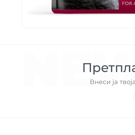
NEW
Претпла
Внеси ја твој