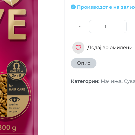
Производот е на залих
-
Додај во омилени
Опис
Категории
:
Мачиња
,
Сува