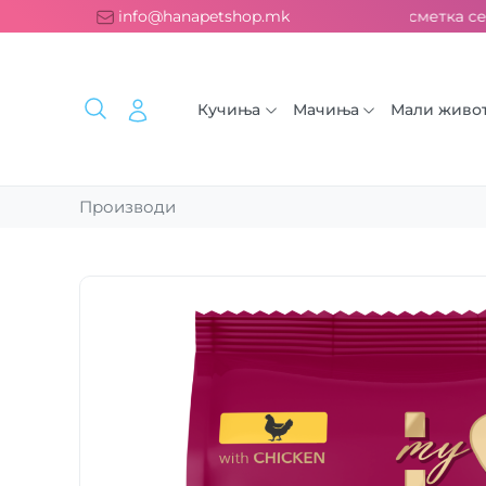
есплатна испорака над 2000 ден. ››› 2% од секоја сметка се 
info@hanapetshop.mk
Кучиња
Мачиња
Мали живо
Производи