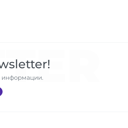
TER
sletter!
те информации.