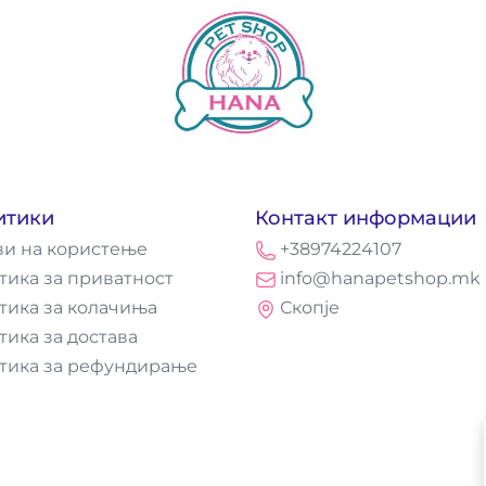
итики
Контакт информации
ви на користење
+38974224107
тика за приватност
info@hanapetshop.mk
тика за колачиња
Скопје
тика за достава
тика за рефундирање