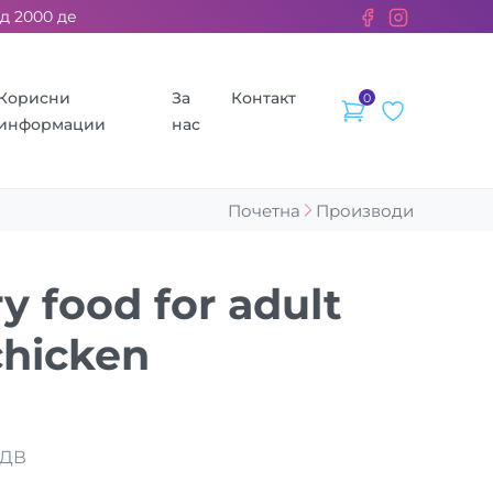
000 ден. ››› 2% од секоја сметка се донираат за бездомните ж
Корисни
За
Контакт
0
информации
нас
Почетна
Производи
y food for adult
chicken
ДДВ