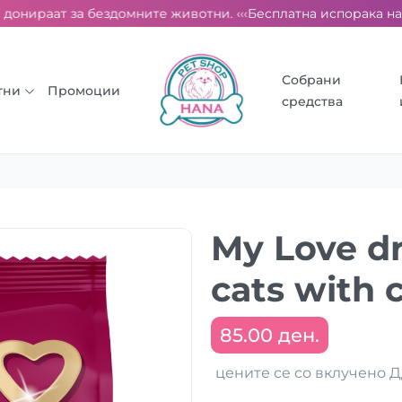
донираат за бездомните животни. ‹‹‹
Бесплатна испорака над 2
Собрани
тни
Промоции
средства
My Love dr
cats with 
85.00 ден.
цените се со вклучено 