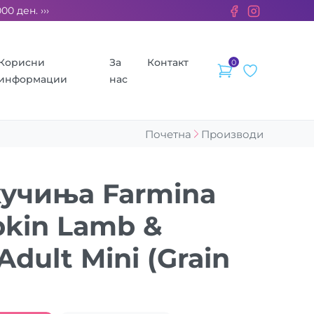
ен. ››› 2% од секоја сметка се донираат за бездомните животн
Корисни
За
Контакт
0
информации
нас
Почетна
Производи
кучиња Farmina
kin Lamb &
Adult Mini (Grain