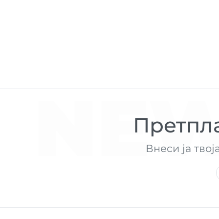
NEW
Претпла
Внеси ја твој