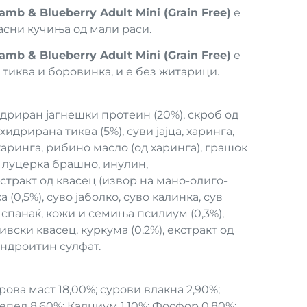
b & Blueberry Adult Mini (Grain Free)
е
асни кучиња од мали раси.
b & Blueberry Adult Mini (Grain Free)
е
 тиква и боровинка, и е без житарици.
идриран јагнешки протеин (20%), скроб од
идрирана тиква (5%), суви јајца, харинга,
аринга, рибино масло (од харинга), грашок
, луцерка брашно, инулин,
стракт од квасец (извор на мано-олиго-
 (0,5%), суво јаболко, суво калинка, сув
спанаќ, кожи и семиња псилиум (0,3%),
вски квасец, куркума (0,2%), екстракт од
ондроитин сулфат.
рова маст 18,00%; сурови влакна 2,90%;
епел 8,60%; Калциум 1,10%; Фосфор 0,80%;