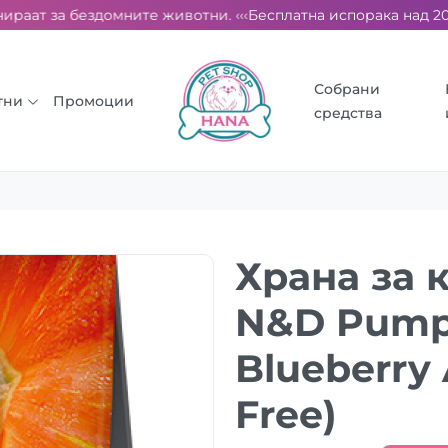
аат за бездомните животни. ‹‹‹
Бесплатна испорака над 2000 д
Собрани
тни
Промоции
средства
Храна за 
N&D Pump
Blueberry 
Free)