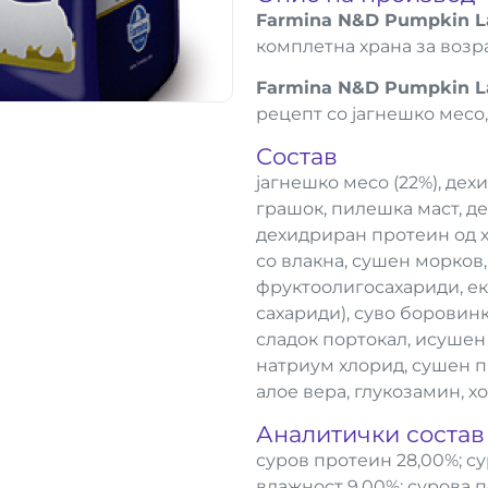
Farmina N&D Pumpkin Lam
комплетна храна за возр
Farmina N&D Pumpkin Lam
рецепт со јагнешко месо,
Состав
јагнешко месо (22%), дех
грашок, пилешка маст, дех
дехидриран протеин од х
со влакна, сушен морков
фруктоолигосахариди, ек
сахариди), суво боровинка
сладок портокал, исушен 
натриум хлорид, сушен пи
алое вера, глукозамин, х
Аналитички состав
суров протеин 28,00%; су
влажност 9,00%; сурова п