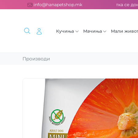
атна испорака над 2000 ден. ››› 2% од секоја сметка се донир
info@hanapetshop.mk
Кучиња
Мачиња
Мали живо
Производи