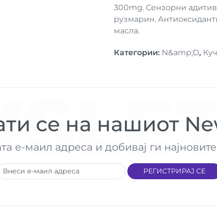
300mg. Сензорни адитиви:
рузмарин. Антиоксиданти
масла.
Категории
:
N&amp;D
,
Ку
SLET
ти се на нашиот New
ата е-маил адреса и добивај ги најнови
РЕГИСТРИРАЈ СЕ