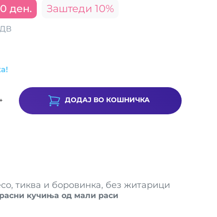
0 ден.
Заштеди 10%
ДДВ
а!
ДОДАЈ ВО КОШНИЧКА
+
со, тиква и боровинка, без житарици
зрасни кучиња од мали раси