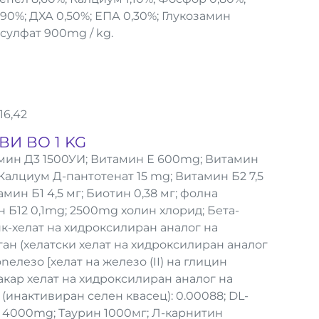
,90%; ДХА 0,50%; ЕПА 0,30%; Глукозамин
сулфат 900mg / kg.
16,42
И ВО 1 KG
амин Д3 1500УИ; Витамин Е 600mg; Витамин
 Калциум Д-пантотенат 15 mg; Витамин Б2 7,5
мин Б1 4,5 мг; Биотин 0,38 мг; фолна
 Б12 0,1mg; 2500mg холин хлорид; Бета-
нк-хелат на хидроксилиран аналог на
ган (хелатски хелат на хидроксилиран аналог
onелезо [хелат на железо (II) на глицин
(бакар хелат на хидроксилиран аналог на
 (инактивиран селен квасец): 0.00088; DL-
 4000mg; Таурин 1000мг; Л-карнитин