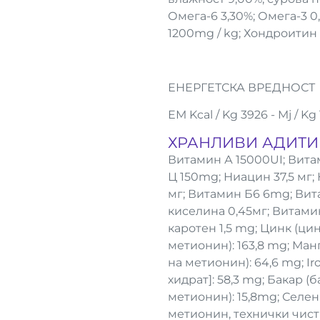
Омега-6 3,30%; Омега-3 0
1200mg / kg; Хондроитин 
ЕНЕРГЕТСКА ВРЕДНОСТ
ЕМ Kcal / Kg 3926 - Mj / Kg 
ХРАНЛИВИ АДИТИВ
Витамин А 15000UI; Вит
Ц 150mg; Ниацин 37,5 мг;
мг; Витамин Б6 6mg; Вита
киселина 0,45мг; Витамин
каротен 1,5 mg; Цинк (ци
метионин): 163,8 mg; Ман
на метионин): 64,6 mg; Ir
хидрат]: 58,3 mg; Бакар 
метионин): 15,8mg; Селен
метионин, технички чист