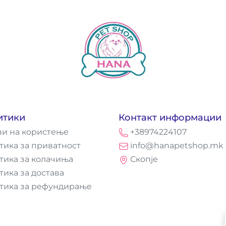
итики
Контакт информации
ви на користење
+38974224107
тика за приватност
info@hanapetshop.mk
тика за колачиња
Скопје
тика за достава
тика за рефундирање