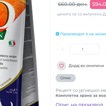
660.00 ден.
594.0
цените се со вклучено 
Производот е на залих
-
Додај во омилени
Опис
Рецепт со јагнешко ме
Комплетна храна за во
Опис на производ