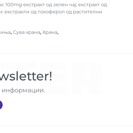
 100mg екстракт од зелен чај; екстракт од
: екстракти од токоферол од растителни
чиња
,
Сува храна
,
Храна
,
TER
sletter!
те информации.