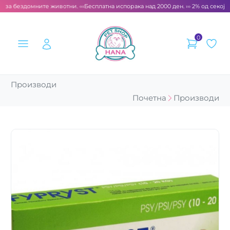
 за бездомните животни. ‹‹‹
Бесплатна испорака над 2000 ден. ››› 2% од секоја 
0
Производи
Почетна
Производи