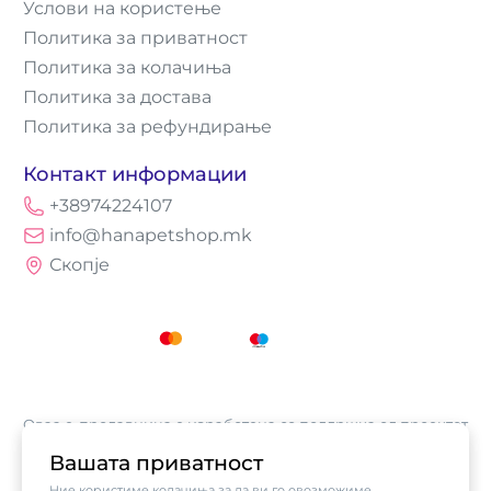
Услови на користење
Политика за приватност
Политика за колачиња
Политика за достава
Политика за рефундирање
Контакт информации
+38974224107
info@hanapetshop.mk
Скопје
Оваа е-продавница е изработена со поддршка од проектот
„Е-трговија: Супермоќ за локалните бизниси vol.2",
Вашата приватност
кој е имплементиран од
Асоцијација за е-трговија на
Ние користиме колачиња за да ви го овозможиме