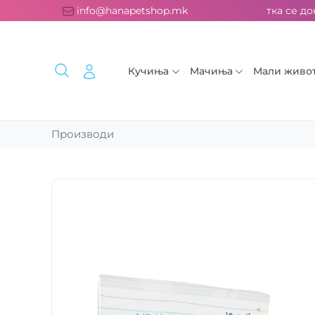
латна испорака над 2000 ден. ››› 2% од секоја сметка се дони
info@hanapetshop.mk
Кучиња
Мачиња
Мали живо
Производи