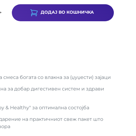
ДОДАЈ ВО КОШНИЧКА
+
 смеса богата со влакна за (џуџести) зајаци
на за добар дигестивен систем и здрави
y & Healthy" за оптимална состојба
дарение на практичниот свеж пакет што
вора