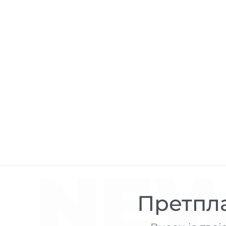
NEW
Претпла