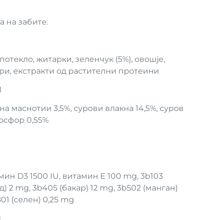
 на забите.
отекло, житарки, зеленчук (5%), овошје,
и, екстракти од растителни протеини
И
а маснотии 3,5%, сурови влакна 14,5%, суров
фосфор 0,55%
мин D3 1500 IU, витамин Е 100 mg, 3b103
од) 2 mg, 3b405 (бакар) 12 mg, 3b502 (манган)
01 (селен) 0,25 mg
И