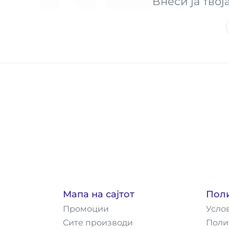
Внеси ја твој
Мапа на сајтот
Пол
Промоции
Усло
Сите производи
Поли