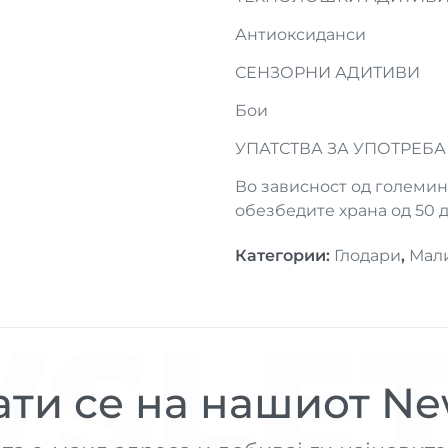
Антиоксиданси
СЕНЗОРНИ АДИТИВИ
Бои
УПАТСТВА ЗА УПОТРЕБА
Во зависност од големина
обезбедите храна од 50 д
Категории
:
Глодари
,
Мал
SLET
ти се на нашиот New