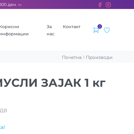
ден. ››› 2% од секоја сметка се донираат за бездомните живо
Корисни
За
Контакт
0
информации
нас
Почетна
Производи
УСЛИ ЗАЈАК 1 кг
ДДВ
а!