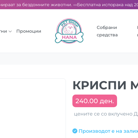
раат за бездомните животни. ‹‹‹
Бесплатна испорака над 2000 
Собрани
тни
Промоции
средства
КРИСПИ М
240.00 ден.
цените се со вклучено 
Производот е на залих