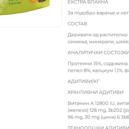
ЕКСТРА ВЛАКНА
За подобро варење и нега
СОСТАВ
Деривати од растително п
семиња, минерали, шеќер
АНАЛИТИЧКИ СОСТОЈК
Протеини 15%, содржина н
пепел 8%, калциум 1,1%, 
АДИТИВИ/КГ
ХРАНТИВНИ АДИТИВИ
Витамин А 12800 IU, вита
(железо) 128 mg, 3b202 (ј
96 mg, 30 mg (цинк) 6 3b8
ТЕХНОЛОШКИ АДИТИВ