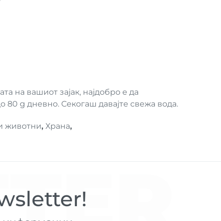
та на вашиот зајак, најдобро е да
о 80 g дневно. Секогаш давајте свежа вода.
и животни
,
Храна
,
TER
sletter!