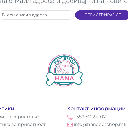
ата е-маил адреса и добивај ги најнови
РЕГИСТРИРАЈ СЕ
итики
Контакт информации
ви на користење
+38974224107
тика за приватност
info@hanapetshop.mk