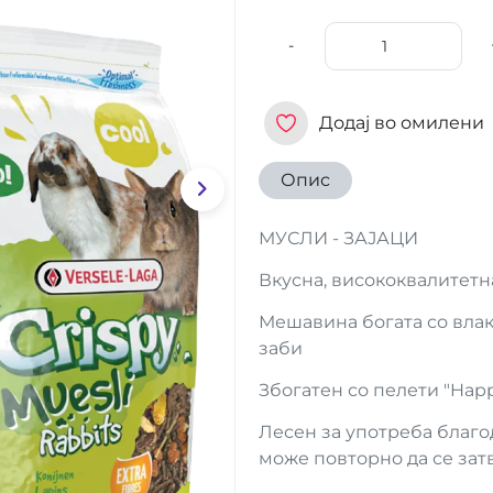
-
Додај во омилени
Опис
МУСЛИ - ЗАЈАЦИ
Вкусна, висококвалитетна
Мешавина богата со влак
заби
Збогатен со пелети "Happ
Лесен за употреба благо
може повторно да се зат