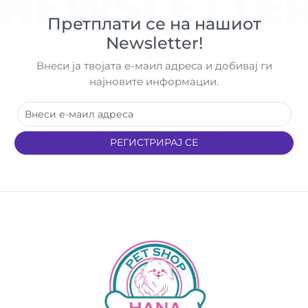
NEWSLETTE
Претплати се на нашиот
Newsletter!
Внеси ја твојата е-маил адреса и добивај ги
најновите информации.
РЕГИСТРИРАЈ СЕ