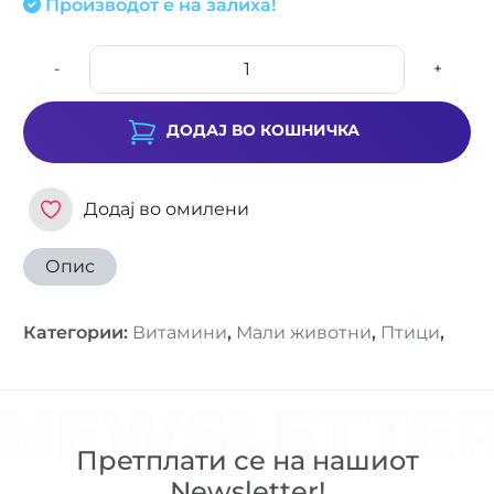
Производот е на залиха!
-
+
ДОДАЈ ВО КОШНИЧКА
Додај во омилени
Опис
Категории
:
Витамини
,
Мали животни
,
Птици
,
NEWSLETTE
Претплати се на нашиот
Newsletter!