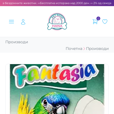
за бездомните животни. ‹‹‹
Бесплатна испорака над 2000 ден. ››› 2% од секоја с
0
Производи
Почетна
Производи