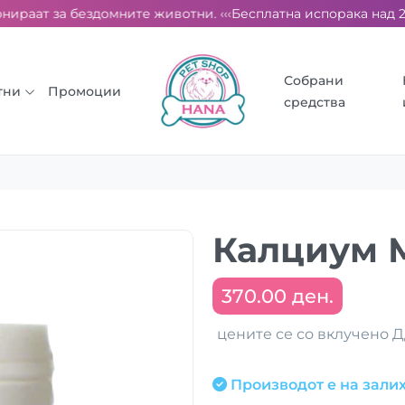
ираат за бездомните животни. ‹‹‹
Бесплатна испорака над 2000
Собрани
тни
Промоции
средства
Калциум 
370.00 ден.
цените се со вклучено 
Производот е на залих