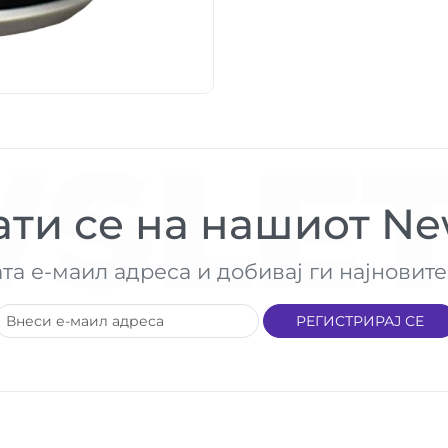
SLET
ти се на нашиот New
ата е-маил адреса и добивај ги најнови
РЕГИСТРИРАЈ СЕ