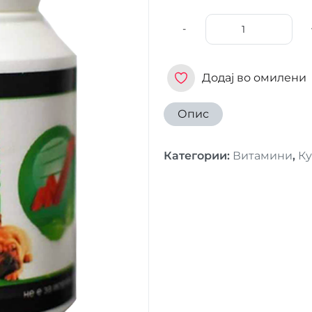
-
Додај во омилени
Опис
Категории
:
Витамини
,
К