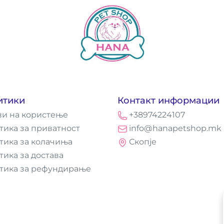
итики
Контакт информации
ви на користење
+38974224107
тика за приватност
info@hanapetshop.mk
тика за колачиња
Скопје
тика за достава
тика за рефундирање