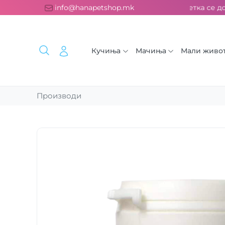
платна испорака над 2000 ден. ››› 2% од секоја сметка се дон
info@hanapetshop.mk
Кучиња
Мачиња
Мали живо
Производи