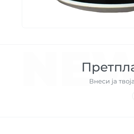
NEW
Претпла
Внеси ја твој