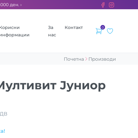
 ден. ››› 2% од секоја сметка се донираат за бездомните жив
Корисни
За
Контакт
0
информации
нас
Почетна
Производи
Мултивит Јуниор
ДДВ
а!