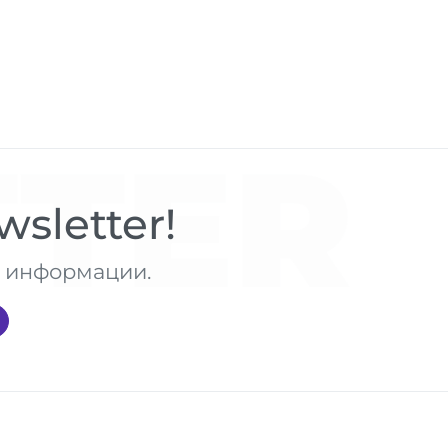
TER
sletter!
те информации.