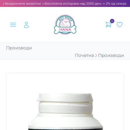
за бездомните животни. ‹‹‹
Бесплатна испорака над 2000 ден. ››› 2% од секоја с
0
Производи
Почетна
Производи