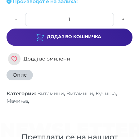
Производот е на залиха!
-
+
ДОДАЈ ВО КОШНИЧКА
Додај во омилени
Опис
Категории
:
Витамини
,
Витамини
,
Кучиња
,
Мачиња
,
NEWSLETTE
Претплати се на нашиот