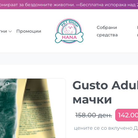
нираат за бездомните животни. ‹‹‹
Бесплатна испорака над 2000
Собрани
тни
Промоции
средства
Gusto Adul
мачки
158.00 ден.
142.0
цените се со вклучено 