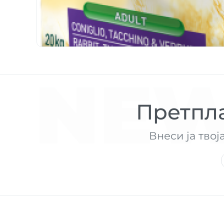
NEW
Претпла
Внеси ја твој