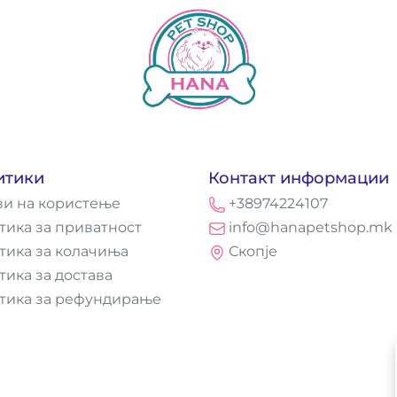
итики
Контакт информации
ви на користење
+38974224107
тика за приватност
info@hanapetshop.mk
тика за колачиња
Скопје
тика за достава
тика за рефундирање