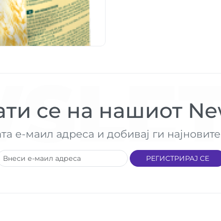
SLET
ти се на нашиот New
ата е-маил адреса и добивај ги најнови
РЕГИСТРИРАЈ СЕ