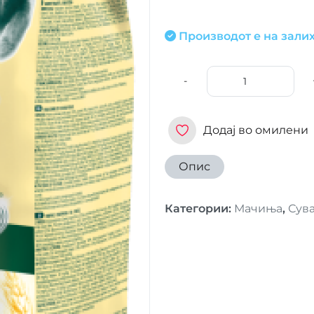
Производот е на залих
-
Додај во омилени
Опис
Категории
:
Мачиња
,
Сува