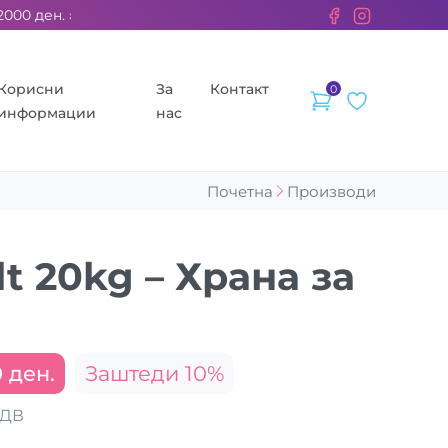
 ден. ››› 2% од секоја сметка се донираат за бездомните жив
Корисни
За
Контакт
0
информации
нас
Почетна
Производи
t 20kg – Храна за
0 ден.
Заштеди 10%
ДДВ