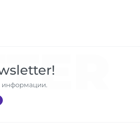
TER
sletter!
те информации.