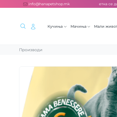
платна испорака над 2000 ден. ››› 2% од секоја сметка се до
info@hanapetshop.mk
Кучиња
Мачиња
Мали живо
Производи