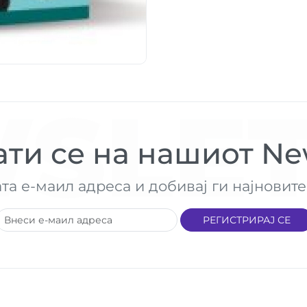
SLET
ти се на нашиот New
ата е-маил адреса и добивај ги најнови
РЕГИСТРИРАЈ СЕ