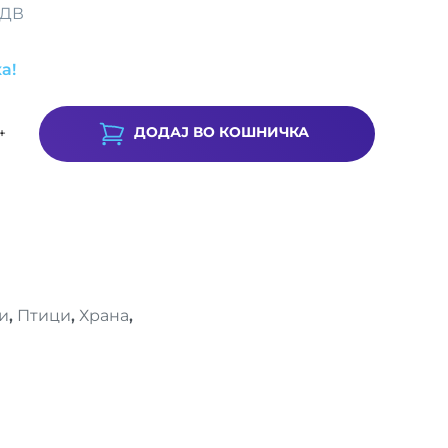
ДДВ
а!
ДОДАЈ ВО КОШНИЧКА
+
и
,
Птици
,
Храна
,