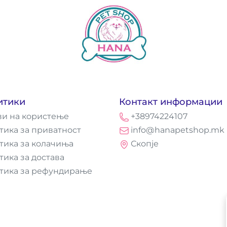
итики
Контакт информации
ви на користење
+38974224107
тика за приватност
info@hanapetshop.mk
тика за колачиња
Скопје
тика за достава
тика за рефундирање