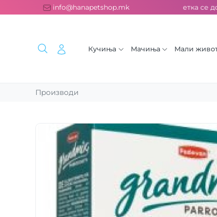
платна испорака над 2000 ден. ››› 2% од секоја сметка се дон
info@hanapetshop.mk
Кучиња
Мачиња
Мали живо
Производи