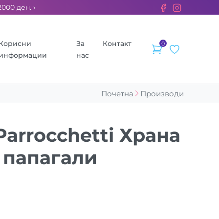
 ден. ››› 2% од секоја сметка се донираат за бездомните жив
Корисни
За
Контакт
0
информации
нас
Почетна
Производи
Parrocchetti Храна
 папагали