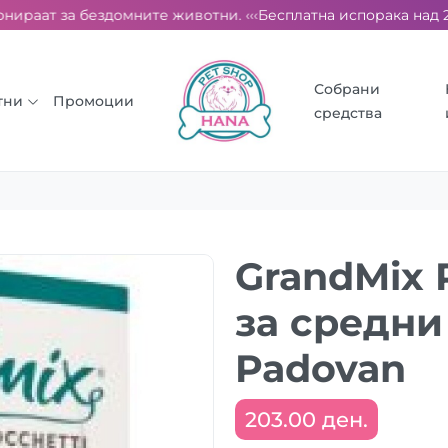
ираат за бездомните животни. ‹‹‹
Бесплатна испорака над 2000
Собрани
тни
Промоции
средства
GrandMix 
за средни
Padovan
203.00 ден.