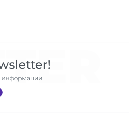
TER
sletter!
те информации.