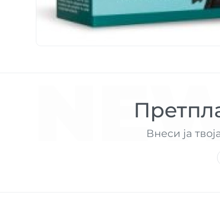
NEW
Претпла
Внеси ја твој