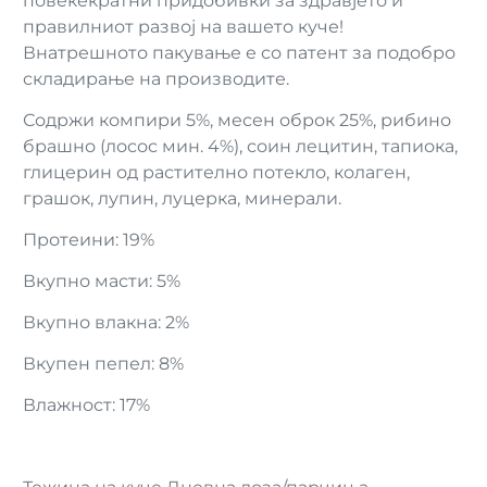
повеќекратни придобивки за здравјето и
правилниот развој на вашето куче!
Внатрешното пакување е со патент за подобро
складирање на производите.
Содржи компири 5%, месен оброк 25%, рибино
брашно (лосос мин. 4%), соин лецитин, тапиока,
глицерин од растително потекло, колаген,
грашок, лупин, луцерка, минерали.
Протеини: 19%
Вкупно масти: 5%
Вкупно влакна: 2%
Вкупен пепел: 8%
Влажност: 17%