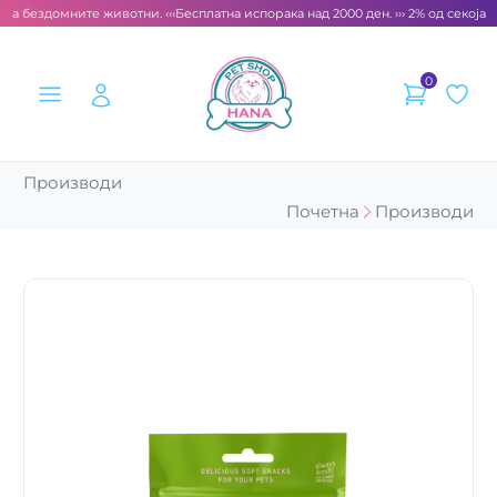
за бездомните животни. ‹‹‹
Бесплатна испорака над 2000 ден. ››› 2% од секоја с
0
Производи
Почетна
Производи