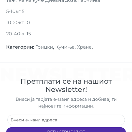
Тежина на куче Дневна доза/парчиња
5-10кг 5
10-20кг 10
20-40кг 15
Категории
:
Грицки
,
Кучиња
,
Храна
,
NEWSLETTE
Претплати се на нашиот
Newsletter!
Внеси ја твојата е-маил адреса и добивај ги
најновите информации.