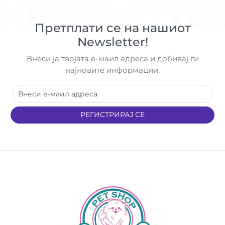
NEWSLETTE
Претплати се на нашиот
Newsletter!
Внеси ја твојата е-маил адреса и добивај ги
најновите информации.
РЕГИСТРИРАЈ СЕ