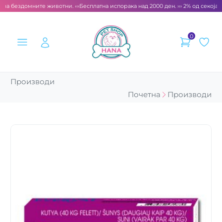
 за бездомните животни. ‹‹‹
Бесплатна испорака над 2000 ден. ››› 2% од секоја с
0
Производи
Почетна
Производи