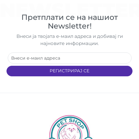
NEWSLETTE
Претплати се на нашиот
Newsletter!
Внеси ја твојата е-маил адреса и добивај ги
најновите информации.
РЕГИСТРИРАЈ СЕ