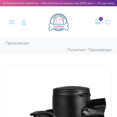
 за бездомните животни. ‹‹‹
Бесплатна испорака над 2000 ден. ››› 2% од секоја 
0
Производи
Почетна
Производи