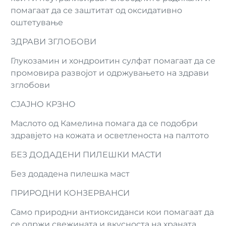
помагаат да се заштитат од оксидативно
оштетување
ЗДРАВИ ЗГЛОБОВИ
Глукозамин и хондроитин сулфат помагаат да се
промовира развојот и одржувањето на здрави
зглобови
СЈАЈНО КРЗНО
Маслото од Камелина помага да се подобри
здравјето на кожата и осветленоста на палтото
БЕЗ ДОДАДЕНИ ПИЛЕШКИ МАСТИ
Без додадена пилешка маст
ПРИРОДНИ КОНЗЕРВАНСИ
Само природни антиоксиданси кои помагаат да
се одржи свежината и вкусноста на храната