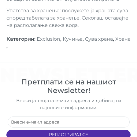
Упатства за хранење: послужете ја храната сува
според табелата за хранење. Секогаш оставајте
на располагање свежа вода.
Категории
:
Exclusion
,
Кучиња
,
Сува храна
,
Храна
,
NEWSLETTE
Претплати се на нашиот
Newsletter!
Внеси ја твојата е-маил адреса и добивај ги
најновите информации.
РЕГИСТРИРАЈ СЕ