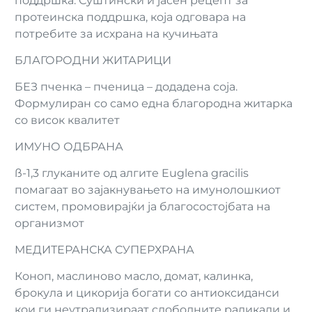
поддршка. Суштински и јасен рецепт за
протеинска поддршка, која одговара на
потребите за исхрана на кучињата
БЛАГОРОДНИ ЖИТАРИЦИ
БЕЗ пченка – пченица – додадена соја.
Формулиран со само една благородна житарка
со висок квалитет
ИМУНО ОДБРАНА
ß-1,3 глуканите од алгите Euglena gracilis
помагаат во зајакнувањето на имунолошкиот
систем, промовирајќи ја благосостојбата на
организмот
МЕДИТЕРАНСКА СУПЕРХРАНА
Коноп, маслиново масло, домат, калинка,
брокула и цикорија богати со антиоксиданси
кои ги неутрализираат слободните радикали и