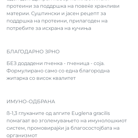
протеини за поддршка на повеќе хранливи
материи. Суштински и јасен рецепт за
поддршка на протеини, прилагоден на
потребите за исхрана на кучиња
БЛАГОДАРНО ЗРНО
БЕЗ додадени пченка - пченица - соја.
Формулирано само со една благородна
житарка со висок квалитет
ИМУНО-ОДБРАНА
ß-1,3 глуканите од алгите Euglena gracilis
помагаат во зголемувањето на имунолошкиот
систем, промовирајќи ја благосостојбата на
организмот