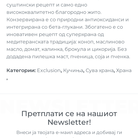
суштински рецепт и само едно
висококвалитетно благородно жито.
Конзервирана е со природни антиоксиданси и
интегрирана со бета-глукани. Збогатено е со
иновативен рецепт од суперхрана од
медитеранската традиција: коноп, маслиново
масло, домат, калинка, брокула и цикорија. Без
додадена пилешка маст, пченица, соја и пченка.
Категории
:
Exclusion
,
Кучиња
,
Сува храна
,
Храна
,
NEWSLETTE
Претплати се на нашиот
Newsletter!
Внеси ја твојата е-маил адреса и добивај ги