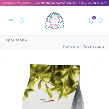
а бездомните животни. ‹‹‹
Бесплатна испорака над 2000 ден. ››› 2% од секоја сме
0
Производи
Почетна
Производи