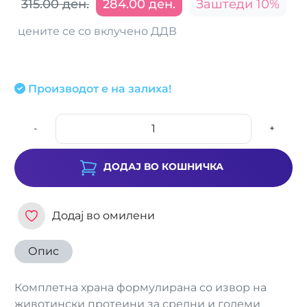
315.00 ден.
284.00 ден.
Заштеди 10%
цените се со вклучено ДДВ
Производот е на залиха!
-
+
ДОДАЈ ВО КОШНИЧКА
Додај во омилени
Опис
Комплетна храна формулирана со извор на
животински протеини за средни и големи