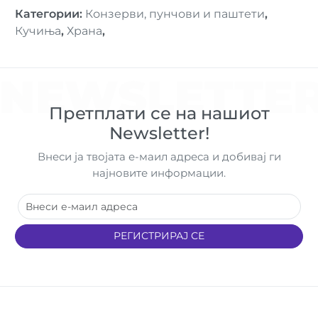
Категории
:
Конзерви, пунчови и паштети
,
Кучиња
,
Храна
,
NEWSLETTE
Претплати се на нашиот
Newsletter!
Внеси ја твојата е-маил адреса и добивај ги
најновите информации.
РЕГИСТРИРАЈ СЕ