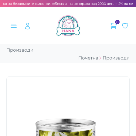
аат за бездомните животни. ‹‹‹
Бесплатна испорака над 2000 ден. ››› 2% од секо
0
Производи
Почетна
Производи