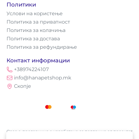
Политики
Услови на користење
Политика за приватност
Политика за колачиња
Политика за достава
Политика за рефундирање
Контакт информации
+38974224107
info@hanapetshop.mk
Скопје
Оваа е-продавница е изработена со поддршка од проектот
„Е-трговија: Супермоќ за локалните бизниси vol.2",