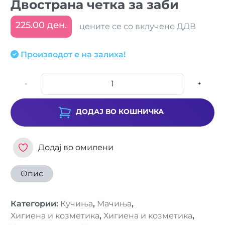
Двострана четка за заби
225.00 ден.
цените се со вклучено ДДВ
Производот е на залиха!
-
+
ДОДАЈ ВО КОШНИЧКА
Додај во омилени
Опис
Категории
:
Кучиња
,
Мачиња
,
Хигиена и козметика
,
Хигиена и козметика
,