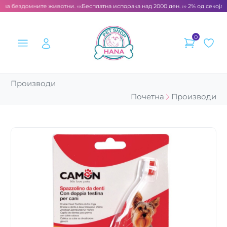
 за бездомните животни. ‹‹‹
Бесплатна испорака над 2000 ден. ››› 2% од секоја 
0
Производи
Почетна
Производи