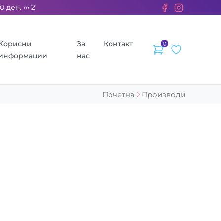
ен. ››› 2% од секоја сметка се донираат за бездомните живот
Корисни
За
Контакт
0
информации
нас
Почетна
Производи