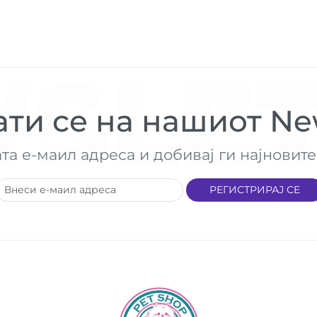
SLET
ти се на нашиот New
ата е-маил адреса и добивај ги најнови
РЕГИСТРИРАЈ СЕ