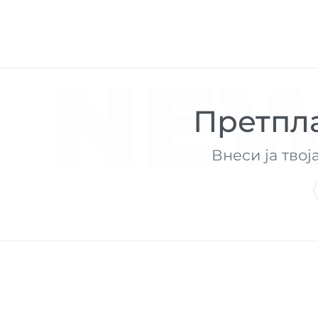
NEW
Претпла
Внеси ја твој