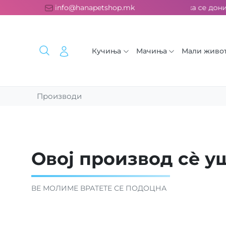
атна испорака над 2000 ден. ››› 2% од секоја сметка се дони
info@hanapetshop.mk
Кучиња
Мачиња
Мали живо
Производи
Овој производ сè уш
ВЕ МОЛИМЕ ВРАТЕТЕ СЕ ПОДОЦНА