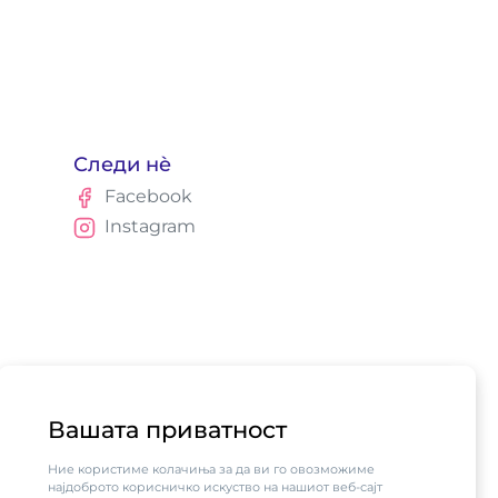
Следи нè
Facebook
Instagram
Вашата приватност
Ние користиме колачиња за да ви го овозможиме
најдоброто корисничко искуство на нашиот веб-сајт