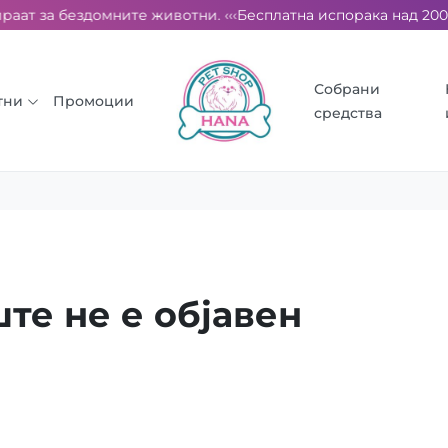
раат за бездомните животни. ‹‹‹
Бесплатна испорака над 2000 д
Собрани
тни
Промоции
средства
те не е објавен