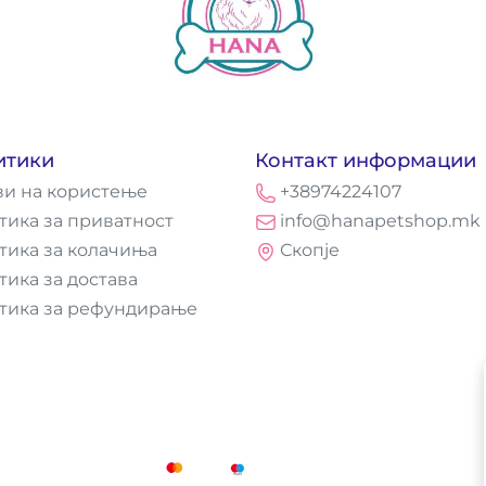
итики
Контакт информации
ви на користење
+38974224107
тика за приватност
info@hanapetshop.mk
тика за колачиња
Скопје
тика за достава
тика за рефундирање