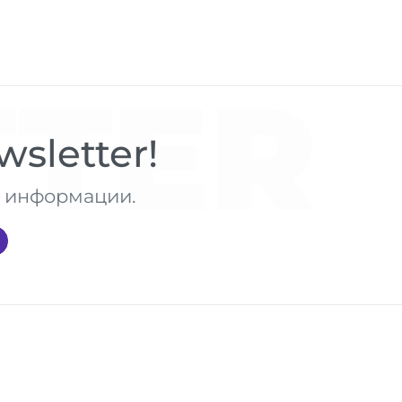
TER
sletter!
те информации.