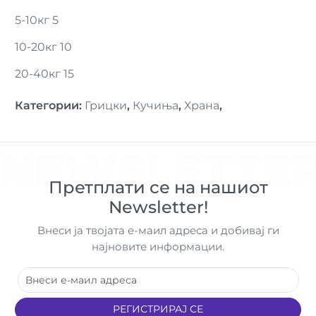
5-10кг 5
10-20кг 10
20-40кг 15
Категории
:
Грицки
,
Кучиња
,
Храна
,
NEWSLETTE
Претплати се на нашиот
Newsletter!
Внеси ја твојата е-маил адреса и добивај ги
најновите информации.
РЕГИСТРИРАЈ СЕ