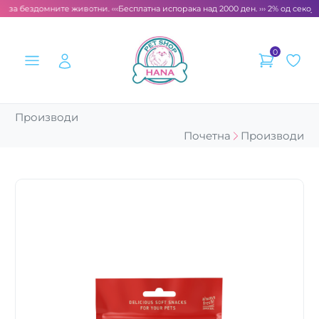
т за бездомните животни. ‹‹‹
Бесплатна испорака над 2000 ден. ››› 2% од секоја
0
Производи
Почетна
Производи