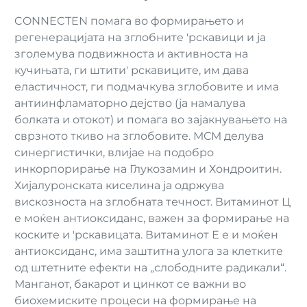
CONNECTEN помага во формирањето и
регенерацијата на зглобните 'рскавици и ја
зголемува подвижноста и активноста на
кучињата, ги штити' рскавиците, им дава
еластичност, ги подмачкува зглобовите и има
антиинфламаторно дејство (ја намалува
болката и отокот) и помага во зајакнувањето на
сврзното ткиво на зглобовите. МСМ делува
синергистички, влијае на подобро
инкорпорирање на Глукозамин и Хондроитин.
Хијалуронската киселина ја одржува
вискозноста на зглобната течност. Витаминот Ц
е моќен антиоксиданс, важен за формирање на
коските и 'рскавицата. Витаминот Е е и моќен
антиоксиданс, има заштитна улога за клетките
од штетните ефекти на „слободните радикали“.
Манганот, бакарот и цинкот се важни во
биохемиските процеси на формирање на