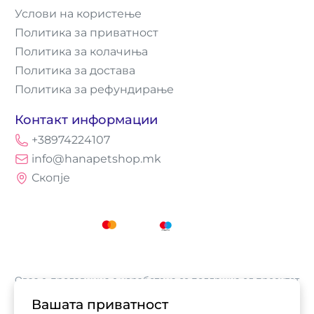
Услови на користење
Политика за приватност
Политика за колачиња
Политика за достава
Политика за рефундирање
Контакт информации
+38974224107
info@hanapetshop.mk
Скопје
Оваа е-продавница е изработена со поддршка од проектот
„Е-трговија: Супермоќ за локалните бизниси vol.2",
Вашата приватност
кој е имплементиран од
Асоцијација за е-трговија на