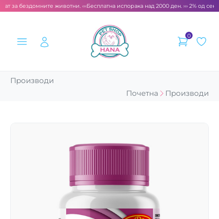
ат за бездомните животни. ‹‹‹
Бесплатна испорака над 2000 ден. ››› 2% од секој
0
Производи
Почетна
Производи