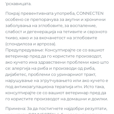
'рскавицата.
Покрај превентивната употреба, CONNECTEN
особено се препорачува за акутни и хронични
заболувања на зглобовите, за воспаление,
слабост и дегенерација на тетивите и сврзното
ткиво, како и за вкочанетост на зглобовите
(спондилоза и артроза).
Предупредување: Консултирајте се со вашиот
ветеринар пред да го користите производот,
ако кучето има здравствени проблеми како што
се: алергија на риба и производи од риба,
дијабетес, проблеми со уринарниот тракт,
нарушување на згрутчувањето или ако кучето е
под антикоагулациона терапија итн. Исто така,
консултирајте се со вашиот ветеринар пред да
го користите производот на домашни и доилки.
Примена: За да постигнете најдобри резултати,