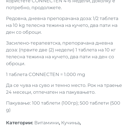
користете CONNECTEN 4-6 недели, доколку е
потребно, продолжете.
Редовна, дневна препорачана доза: 1/2 таблета
на 10 kg телесна тежина на кучето, два пати на
ден со оброци.
Засилено-терапевтска, препорачана дневна
доза: (првите две (2) недели) 1 таблета на 10 кг
телесна тежина на кучето, два пати на ден со
оброци.
1 таблета CONNECTEN = 1.000 mg
Да се ​​чува на суво и темно место. Рок на траење
24 месеци, отпечатен на пакувањето.
Пакување: 100 таблети (100гр); 500 таблети (500
g)
Категории
:
Витамини
,
Кучиња
,