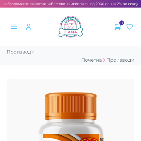
 за бездомните животни. ‹‹‹
Бесплатна испорака над 2000 ден. ››› 2% од секоја 
0
Производи
Почетна
Производи