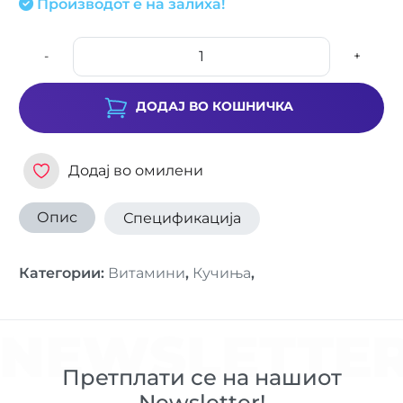
Производот е на залиха!
-
+
ДОДАЈ ВО КОШНИЧКА
Додај во омилени
Опис
Спецификација
Категории
:
Витамини
,
Кучиња
,
NEWSLETTE
Претплати се на нашиот
Newsletter!