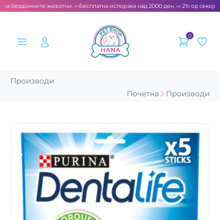
за бездомните животни. ‹‹‹
Бесплатна испорака над 2000 ден. ››› 2% од секоја с
0
Производи
Почетна
Производи