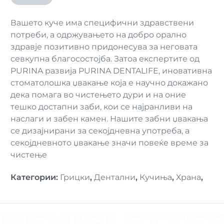
Вашето куче има специфични здравствени
потреби, а одржувањето на добро орално
здравје позитивно придонесува за неговата
севкупна благосостојба. Затоа експертите од
PURINA развија PURINA DENTALIFE, иновативна
стоматолошка џвакање која е научно докажано
дека помага во чистењето дури и на оние
тешко достапни заби, кои се најранливи на
наслаги и забен камен. Нашите забни џвакања
се дизајнирани за секојдневна употреба, а
секојдневното џвакање значи повеќе време за
чистење
Категории
:
Грицки
,
Дентални
,
Кучиња
,
Храна
,
NEWSLETTE