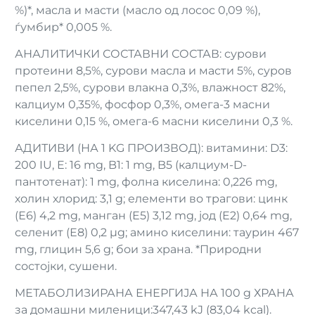
%)*, масла и масти (масло од лосос 0,09 %),
ѓумбир* 0,005 %.
АНАЛИТИЧКИ СОСТАВНИ СОСТАВ: сурови
протеини 8,5%, сурови масла и масти 5%, суров
пепел 2,5%, сурови влакна 0,3%, влажност 82%,
калциум 0,35%, фосфор 0,3%, омега-3 масни
киселини 0,15 %, омега-6 масни киселини 0,3 %.
АДИТИВИ (НА 1 KG ПРОИЗВОД): витамини: D3:
200 IU, E: 16 mg, B1: 1 mg, B5 (калциум-D-
пантотенат): 1 mg, фолна киселина: 0,226 mg,
холин хлорид: 3,1 g; елементи во трагови: цинк
(Е6) 4,2 mg, манган (Е5) 3,12 mg, јод (Е2) 0,64 mg,
селенит (Е8) 0,2 μg; амино киселини: таурин 467
mg, глицин 5,6 g; бои за храна. *Природни
состојки, сушени.
МЕТАБОЛИЗИРАНА ЕНЕРГИЈА НА 100 g ХРАНА
за домашни миленици:347,43 kJ (83,04 kcal).