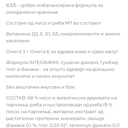
8,5/5 – добро избалансирана формула за
секојдневно хранење
Состојки од месо и риба №1 во составот
Витамини Д3, Е, Б1, Б5, микроелементи и амино
киселини
Омега 3 + Омега 6 за здрава кожа и сјаен капут
Формула INTEGRAMIX: сушени домати, ѓумбир,
глог и банани - за општо здравје на домашно
милениче и силен имунитет
Без вештачки вкусови и бои
СОСТАВ: 68 % месо и животински деривати на
парчиња, риба и нуспроизводи од риба (9 %
лосос на парчиња), житарки, екстракт од
растителни протеини, минерали, овошје
(банана 0,1 %, глог 0,03 %)*, зеленчук (домати 0,11