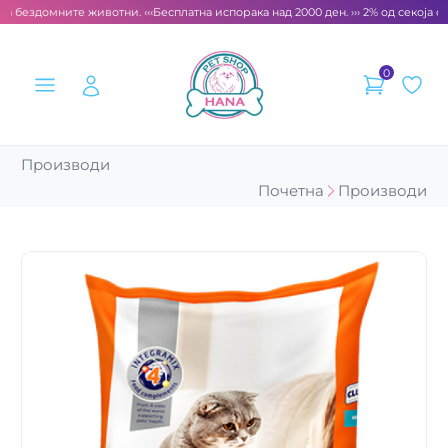
а бездомните животни. ‹‹‹
Бесплатна испорака над 2000 ден. ››› 2% од секоја см
0
Производи
Почетна
Производи