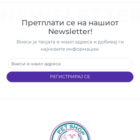
NEWSLETTE
Претплати се на нашиот
Newsletter!
Внеси ја твојата е-маил адреса и добивај ги
најновите информации.
РЕГИСТРИРАЈ СЕ