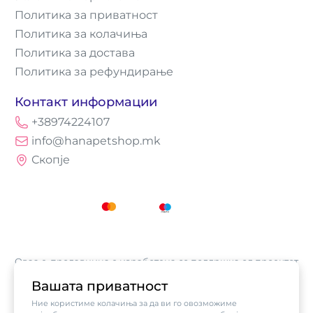
Политика за приватност
Политика за колачиња
Политика за достава
Политика за рефундирање
Контакт информации
+38974224107
info@hanapetshop.mk
Скопје
Оваа е-продавница е изработена со поддршка од проектот
„Е-трговија: Супермоќ за локалните бизниси vol.2",
Вашата приватност
кој е имплементиран од
Асоцијација за е-трговија на
Ние користиме колачиња за да ви го овозможиме
Северна Македонија
, а поддржан од компанијата Visa.