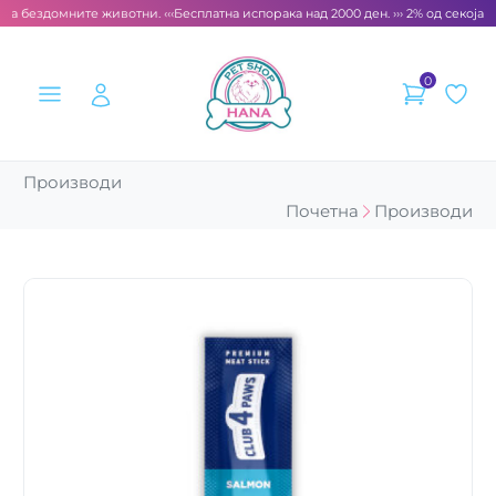
за бездомните животни. ‹‹‹
Бесплатна испорака над 2000 ден. ››› 2% од секоја с
0
Производи
Почетна
Производи