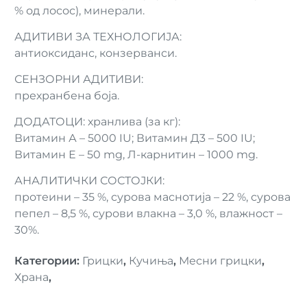
% од лосос), минерали.
АДИТИВИ ЗА ТЕХНОЛОГИЈА:
антиоксиданс, конзерванси.
СЕНЗОРНИ АДИТИВИ:
прехранбена боја.
ДОДАТОЦИ: хранлива (за кг):
Витамин А – 5000 IU; Витамин Д3 – 500 IU;
Витамин Е – 50 mg, Л-карнитин – 1000 mg.
АНАЛИТИЧКИ СОСТОЈКИ:
протеини – 35 %, сурова маснотија – 22 %, сурова
пепел – 8,5 %, сурови влакна – 3,0 %, влажност –
30%.
Категории
:
Грицки
,
Кучиња
,
Месни грицки
,
Храна
,