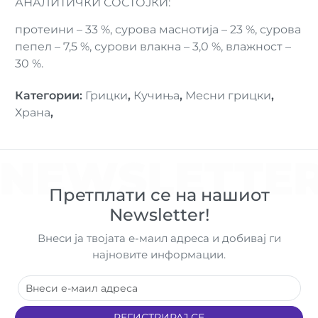
АНАЛИТИЧКИ СОСТОЈКИ:
протеини – 33 %, сурова маснотија – 23 %, сурова
пепел – 7,5 %, сурови влакна – 3,0 %, влажност –
30 %.
Категории
:
Грицки
,
Кучиња
,
Месни грицки
,
Храна
,
NEWSLETTE
Претплати се на нашиот
Newsletter!
Внеси ја твојата е-маил адреса и добивај ги
најновите информации.
РЕГИСТРИРАЈ СЕ