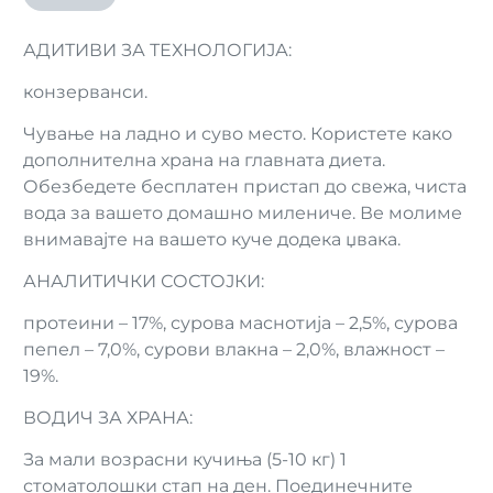
АДИТИВИ ЗА ТЕХНОЛОГИЈА:
конзерванси.
Чување на ладно и суво место. Користете како
дополнителна храна на главната диета.
Обезбедете бесплатен пристап до свежа, чиста
вода за вашето домашно милениче. Ве молиме
внимавајте на вашето куче додека џвака.
АНАЛИТИЧКИ СОСТОЈКИ:
протеини – 17%, сурова маснотија – 2,5%, сурова
пепел – 7,0%, сурови влакна – 2,0%, влажност –
19%.
ВОДИЧ ЗА ХРАНА:
За мали возрасни кучиња (5-10 кг) 1
стоматолошки стап на ден. Поединечните