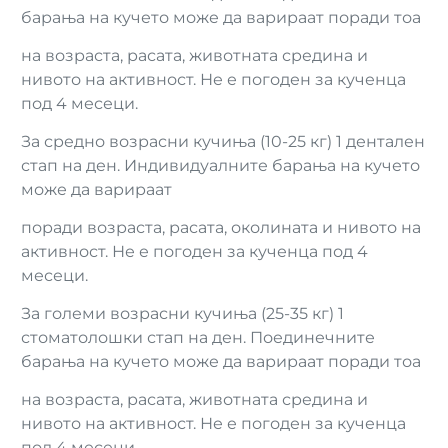
барања на кучето може да варираат поради тоа
на возраста, расата, животната средина и
нивото на активност. Не е погоден за кученца
под 4 месеци.
За средно возрасни кучиња (10-25 кг) 1 дентален
стап на ден. Индивидуалните барања на кучето
може да варираат
поради возраста, расата, околината и нивото на
активност. Не е погоден за кученца под 4
месеци.
За големи возрасни кучиња (25-35 кг) 1
стоматолошки стап на ден. Поединечните
барања на кучето може да варираат поради тоа
на возраста, расата, животната средина и
нивото на активност. Не е погоден за кученца
под 4 месеци.