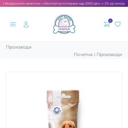
за бездомните животни. ‹‹‹
Бесплатна испорака над 2000 ден. ››› 2% од секоја с
0
Производи
Почетна
Производи