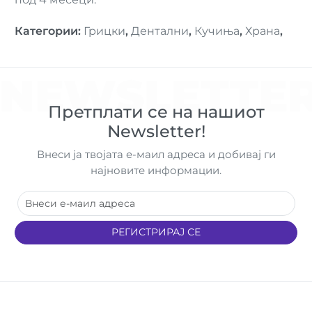
Категории
:
Грицки
,
Дентални
,
Кучиња
,
Храна
,
NEWSLETTE
Претплати се на нашиот
Newsletter!
Внеси ја твојата е-маил адреса и добивај ги
најновите информации.
РЕГИСТРИРАЈ СЕ