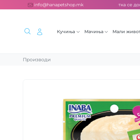
латна испорака над 2000 ден. ››› 2% од секоја сметка се дони
info@hanapetshop.mk
Кучиња
Мачиња
Мали живо
Производи