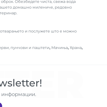
 оброк. Обезбедете чиста, свежа вода
 вашето домашно милениче, редовно
етеринар.
 отварањето и послужете што е можно
ерви, пунчови и паштети
,
Мачиња
,
Храна
,
TER
sletter!
те информации.