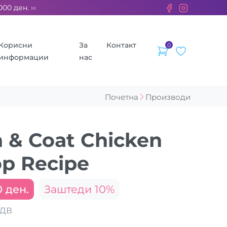
ден. ››› 2% од секоја сметка се донираат за бездомните живот
Корисни
За
Контакт
0
информации
нас
Почетна
Производи
 & Coat Chicken
op Recipe
0 ден.
Заштеди 10%
ДДВ