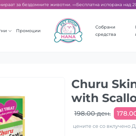
раат за бездомните животни. ‹‹‹
Бесплатна испорака над 2000 
Собрани
тни
Промоции
средства
Churu Skin
with Scall
198.00 ден.
178.0
цените се со вклучено 