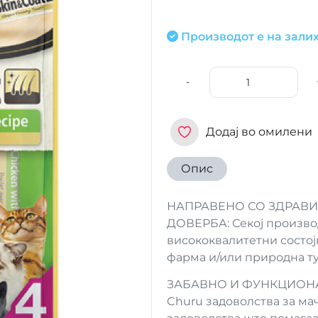
Производот е на залих
-
Додај во омилени
Опис
НАПРАВЕНО СО ЗДРАВИ
ДОВЕРБА: Секој производ
висококвалитетни состој
фарма и/или природна ту
ЗАБАВНО И ФУНКЦИОНАЛН
Churu задоволства за ма