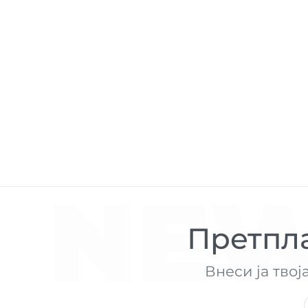
NEW
Претпла
Внеси ја твој