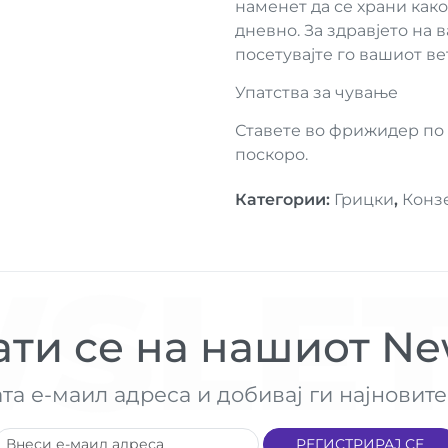
наменет да се храни како
дневно. За здравјето на
посетувајте го вашиот в
Упатства за чување
Ставете во фрижидер по
поскоро.
Категории
:
Грицки
,
Конз
SLET
ти се на нашиот New
ата е-маил адреса и добивај ги најнови
РЕГИСТРИРАЈ СЕ