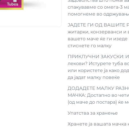
задоволства што помагаат
спакувавме со омега-3 м
помогнеме во одржувањет
ЈАДЕТЕ ГИ ОД ВАШИТЕ РА
житарки, конзерванси и 
вашето маче ќе ги изеде 
стиснете го малку
ПРИКЛУЧНИ ЗАКУСКИ: Има
лекови? Истурете туба в
или користете ја како до
да јадат малку повеќе
ДОДАДЕТЕ МАЛКУ РАЗН
МАЧКА: Достапно во чети
(од маче до постара) ќе м
Упатства за хранење
Хранете ја вашата мачка 