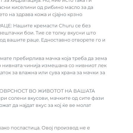
 за хидратација. Но, ние исто така ги
асни киселини од рибино масло за да
о на здрава кожа и сјајно крзно
ЦЕ: Нашите кремасти Churu се без
вештачки бои. Тие се толку вкусни што
од вашите раце. Едноставно отворете го и
те пребирлива мачка која треба да зема
о нивната чинија измешана со нивниот лек
даток за влажна или сува храна за мачки за
ОВРСНОСТ ВО ЖИВОТОТ НА ВАШАТА
ри солени вкусови, мачките од сите фази
ожат да најдат вкус за кој ќе ве молат
како посластица. Овој производ не е