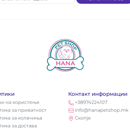
итики
Контакт информации
ви на користење
+38974224107
тика за приватност
info@hanapetshop.mk
тика за колачиња
Скопје
тика за достава