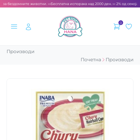
 за бездомните животни. ‹‹‹
Бесплатна испорака над 2000 ден. ››› 2% од секоја с
0
Производи
Почетна
Производи