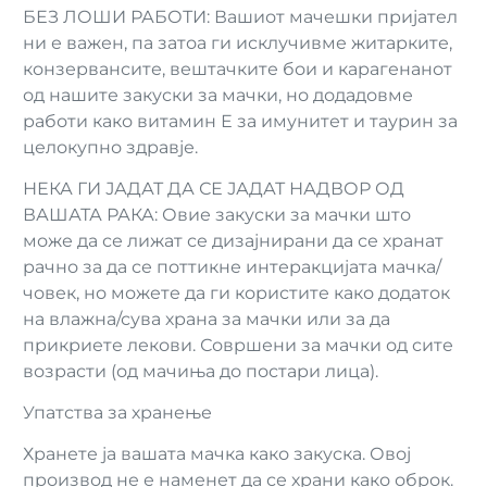
БЕЗ ЛОШИ РАБОТИ: Вашиот мачешки пријател
ни е важен, па затоа ги исклучивме житарките,
конзервансите, вештачките бои и карагенанот
од нашите закуски за мачки, но додадовме
работи како витамин Е за имунитет и таурин за
целокупно здравје.
НЕКА ГИ ЈАДАТ ДА СЕ ЈАДАТ НАДВОР ОД
ВАШАТА РАКА: Овие закуски за мачки што
може да се лижат се дизајнирани да се хранат
рачно за да се поттикне интеракцијата мачка/
човек, но можете да ги користите како додаток
на влажна/сува храна за мачки или за да
прикриете лекови. Совршени за мачки од сите
возрасти (од мачиња до постари лица).
Упатства за хранење
Хранете ја вашата мачка како закуска. Овој
производ не е наменет да се храни како оброк.