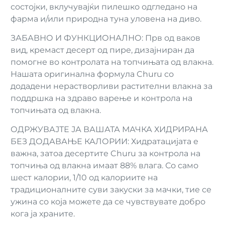
состојки, вклучувајќи пилешко одгледано на
фарма и/или природна туна уловена на диво.
ЗАБАВНО И ФУНКЦИОНАЛНО: Прв од ваков
вид, кремаст десерт од пире, дизајниран да
помогне во контролата на топчињата од влакна.
Нашата оригинална формула Churu со
додадени нерастворливи растителни влакна за
поддршка на здраво варење и контрола на
топчињата од влакна.
ОДРЖУВАЈТЕ ЈА ВАШАТА МАЧКА ХИДРИРАНА
БЕЗ ДОДАВАЊЕ КАЛОРИИ: Хидратацијата е
важна, затоа десертите Churu за контрола на
топчиња од влакна имаат 88% влага. Со само
шест калории, 1/10 од калориите на
традиционалните суви закуски за мачки, тие се
ужина со која можете да се чувствувате добро
кога ја храните.