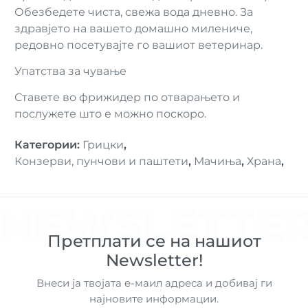
Обезбедете чиста, свежа вода дневно. За
здравјето на вашето домашно милениче,
редовно посетувајте го вашиот ветеринар.
Упатства за чување
Ставете во фрижидер по отварањето и
послужете што е можно поскоро.
Категории
:
Грицки
,
Конзерви, пунчови и паштети
,
Мачиња
,
Храна
,
NEWSLETTE
Претплати се на нашиот
Newsletter!
Внеси ја твојата е-маил адреса и добивај ги
најновите информации.